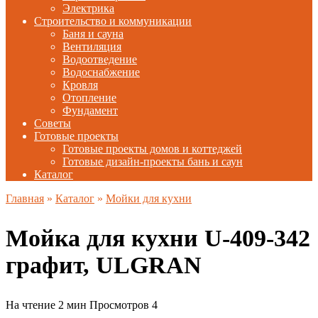
Электрика
Строительство и коммуникации
Баня и сауна
Вентиляция
Водоотведение
Водоснабжение
Кровля
Отопление
Фундамент
Советы
Готовые проекты
Готовые проекты домов и коттеджей
Готовые дизайн-проекты бань и саун
Каталог
Главная
»
Каталог
»
Мойки для кухни
Мойка для кухни U-409-342
графит, ULGRAN
На чтение
2 мин
Просмотров
4