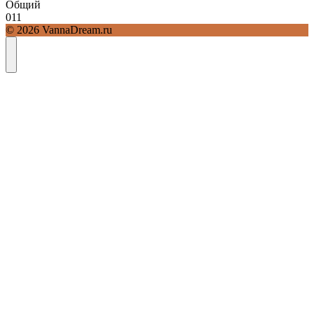
Общий
0
11
© 2026 VannaDream.ru