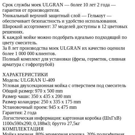
Срок службы моек ULGRAN — более 10 лет 2 года —
гарантия от производителя.
Уникальный верхний защитный слой — Гелькоут —
обеспечивает безопастность и удобство использования.
Широкий ассортимент: 37 моделей доступны в 12 цветовых
решениях.
К каждой мойке можно подобрать идеально подходящий по
цвету смеситель.
За 8 лет производства моек ULGRAN их качество оценили
более 1 000 000 клиентов.
Полный комплект для установки (фреза, герметик, сливная
арматура с гофротрубой)
ХАРАКТЕРИСТИКИ
Модель: ULGRAN U-409
Угловая двухсекционная мойка с отверстием под смеситель
Общий размер: 970 х 500 mm
Размер чаши: 350 х 435 х 200 mm
Размер коландера: 250 х 335 х 175 mm
Установочный проем: 945 х 475 mm
Гарантия: 2 года
Логистическая информация: картонная коробка (ШхГхВ)
1100х590х290; 0,188м3; брутто 27,5кг
КОМПЛЕКТАЦИЯ
Мойка врезная, 80% мраморная крошка, 20% полиэфирная