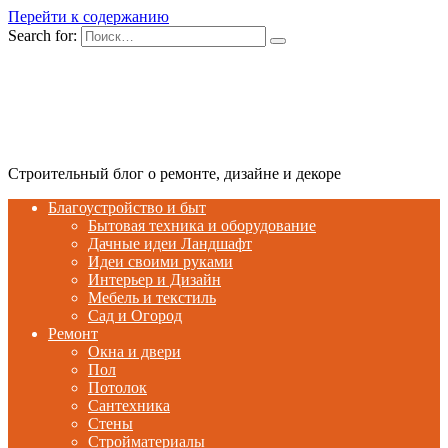
Перейти к содержанию
Search for:
Строительный блог о ремонте, дизайне и декоре
Благоустройство и быт
Бытовая техника и оборудование
Дачные идеи Ландшафт
Идеи своими руками
Интерьер и Дизайн
Мебель и текстиль
Сад и Огород
Ремонт
Окна и двери
Пол
Потолок
Сантехника
Стены
Стройматериалы