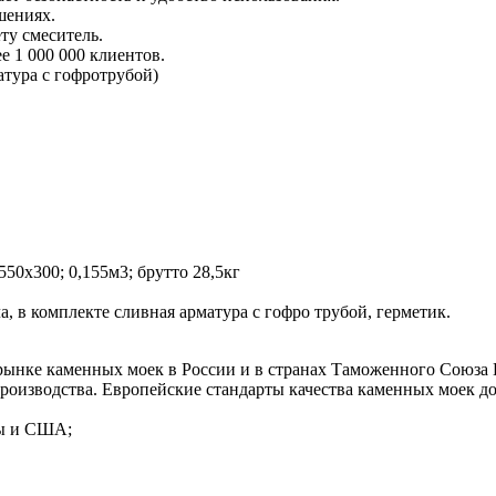
шениях.
ту смеситель.
 1 000 000 клиентов.
атура с гофротрубой)
50х300; 0,155м3; брутто 28,5кг
 в комплекте сливная арматура c гофро трубой, герметик.
рынке каменных моек в России и в странах Таможенного Союза
оизводства. Европейские стандарты качества каменных моек до
пы и США;