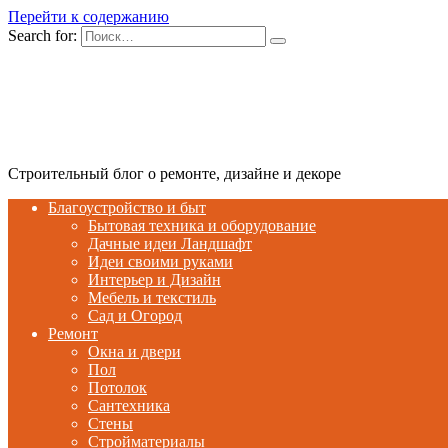
Перейти к содержанию
Search for:
Строительный блог о ремонте, дизайне и декоре
Благоустройство и быт
Бытовая техника и оборудование
Дачные идеи Ландшафт
Идеи своими руками
Интерьер и Дизайн
Мебель и текстиль
Сад и Огород
Ремонт
Окна и двери
Пол
Потолок
Сантехника
Стены
Стройматериалы