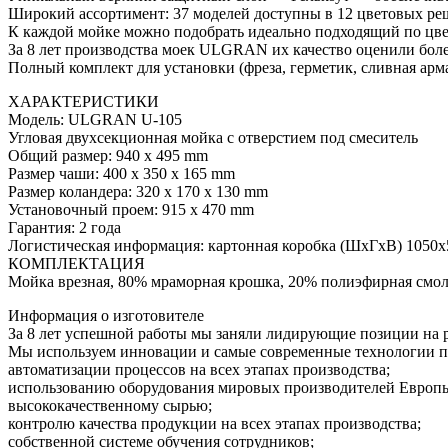
Широкий ассортимент: 37 моделей доступны в 12 цветовых ре
К каждой мойке можно подобрать идеально подходящий по цве
За 8 лет производства моек ULGRAN их качество оценили более
Полный комплект для установки (фреза, герметик, сливная арм
ХАРАКТЕРИСТИКИ
Модель: ULGRAN U-105
Угловая двухсекционная мойка с отверстием под смеситель
Общий размер: 940 х 495 mm
Размер чаши: 400 х 350 х 165 mm
Размер коландера: 320 х 170 х 130 mm
Установочный проем: 915 х 470 mm
Гарантия: 2 года
Логистическая информация: картонная коробка (ШхГхВ) 1050х5
КОМПЛЕКТАЦИЯ
Мойка врезная, 80% мраморная крошка, 20% полиэфирная смола,
Информация о изготовителе
За 8 лет успешной работы мы заняли лидирующие позиции на 
Мы используем инновации и самые современные технологии пр
автоматизации процессов на всех этапах производства;
использованию оборудования мировых производителей Евро
высококачественному сырью;
контролю качества продукции на всех этапах производства;
собственной системе обучения сотрудников;