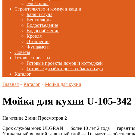
Электрика
Строительство и коммуникации
Баня и сауна
Вентиляция
Водоотведение
Водоснабжение
Кровля
Отопление
Фундамент
Советы
Готовые проекты
Готовые проекты домов и коттеджей
Готовые дизайн-проекты бань и саун
Каталог
Главная
»
Каталог
»
Мойки для кухни
Мойка для кухни U-105-34
На чтение
2 мин
Просмотров
2
Срок службы моек ULGRAN — более 10 лет 2 года — гарантия 
Уникальный верхний защитный слой — Гелькоут — обеспечивае