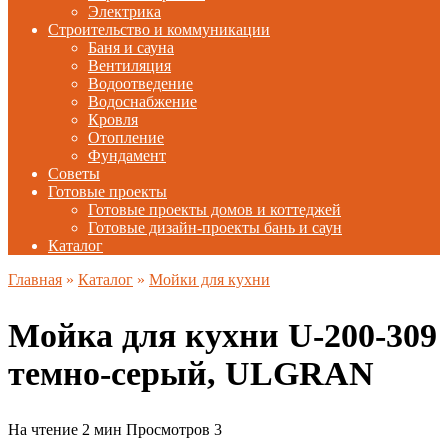
Электрика
Строительство и коммуникации
Баня и сауна
Вентиляция
Водоотведение
Водоснабжение
Кровля
Отопление
Фундамент
Советы
Готовые проекты
Готовые проекты домов и коттеджей
Готовые дизайн-проекты бань и саун
Каталог
Главная
»
Каталог
»
Мойки для кухни
Мойка для кухни U-200-309
темно-серый, ULGRAN
На чтение
2 мин
Просмотров
3