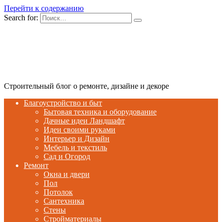
Перейти к содержанию
Search for:
Строительный блог о ремонте, дизайне и декоре
Благоустройство и быт
Бытовая техника и оборудование
Дачные идеи Ландшафт
Идеи своими руками
Интерьер и Дизайн
Мебель и текстиль
Сад и Огород
Ремонт
Окна и двери
Пол
Потолок
Сантехника
Стены
Стройматериалы