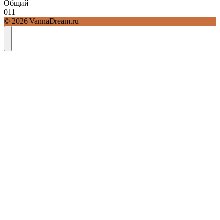
Общий
0
11
© 2026 VannaDream.ru