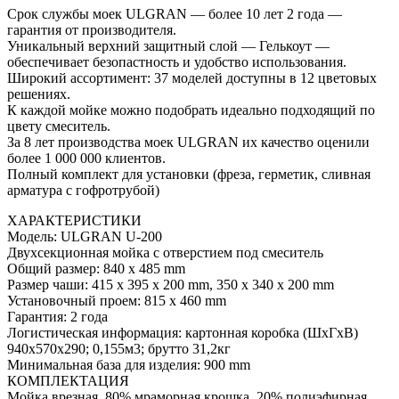
Срок службы моек ULGRAN — более 10 лет 2 года —
гарантия от производителя.
Уникальный верхний защитный слой — Гелькоут —
обеспечивает безопастность и удобство использования.
Широкий ассортимент: 37 моделей доступны в 12 цветовых
решениях.
К каждой мойке можно подобрать идеально подходящий по
цвету смеситель.
За 8 лет производства моек ULGRAN их качество оценили
более 1 000 000 клиентов.
Полный комплект для установки (фреза, герметик, сливная
арматура с гофротрубой)
ХАРАКТЕРИСТИКИ
Модель: ULGRAN U-200
Двухсекционная мойка с отверстием под смеситель
Общий размер: 840 х 485 mm
Размер чаши: 415 х 395 х 200 mm, 350 х 340 х 200 mm
Установочный проем: 815 х 460 mm
Гарантия: 2 года
Логистическая информация: картонная коробка (ШхГхВ)
940х570х290; 0,155м3; брутто 31,2кг
Минимальная база для изделия: 900 mm
КОМПЛЕКТАЦИЯ
Мойка врезная, 80% мраморная крошка, 20% полиэфирная