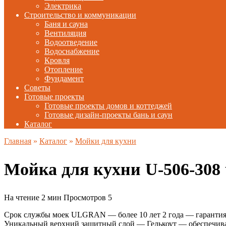
Электрика
Строительство и коммуникации
Баня и сауна
Вентиляция
Водоотведение
Водоснабжение
Кровля
Отопление
Фундамент
Советы
Готовые проекты
Готовые проекты домов и коттеджей
Готовые дизайн-проекты бань и саун
Каталог
Главная
»
Каталог
»
Мойки для кухни
Мойка для кухни U-506-30
На чтение
2 мин
Просмотров
5
Срок службы моек ULGRAN — более 10 лет 2 года — гарантия 
Уникальный верхний защитный слой — Гелькоут — обеспечивае