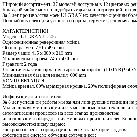
Широкий ассортимент: 37 моделей доступны в 12 цветовых ре
К каждой мойке можно подобрать идеально подходящий по цве
За 8 лет производства моек ULGRAN их качество оценили более
Полный комплект для установки (фреза, герметик, сливная арм
ХАРАКТЕРИСТИКИ
Модель: ULGRAN U-506
Односекционная реверсивная мойка
Общий размер: 770 х 495 mm
Размер чаши: 415 х 380 х 210 mm
Установочный проем: 745 х 470 mm
Гарантия: 2 года
Логистическая информация: картонная коробка (ШхГхВ) 950х55
Минимальная база для изделия: 600 mm
КОМПЛЕКТАЦИЯ
Мойка врезная, 80% мраморная крошка, 20% полиэфирная смола,
Информация о изготовителе
За 8 лет успешной работы мы заняли лидирующие позиции на 
Мы используем инновации и самые современные технологии пр
автоматизации процессов на всех этапах производства;
использованию оборудования мировых производителей Евро
высококачественному сырью;
контролю качества продукции на всех этапах производства;
собственной системе обучения сотрудников;