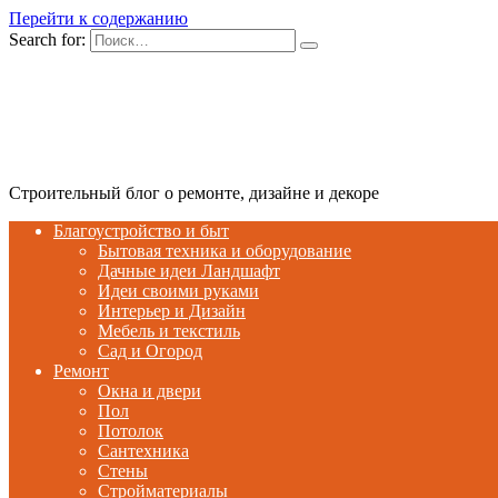
Перейти к содержанию
Search for:
Строительный блог о ремонте, дизайне и декоре
Благоустройство и быт
Бытовая техника и оборудование
Дачные идеи Ландшафт
Идеи своими руками
Интерьер и Дизайн
Мебель и текстиль
Сад и Огород
Ремонт
Окна и двери
Пол
Потолок
Сантехника
Стены
Стройматериалы