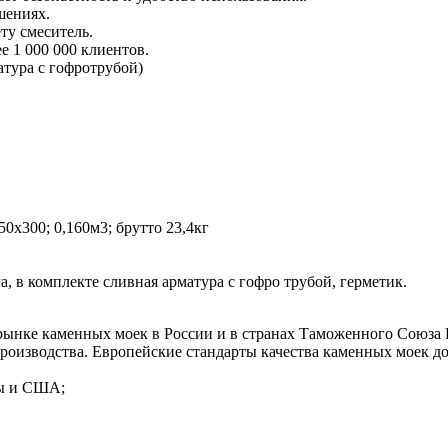
шениях.
ту смеситель.
 1 000 000 клиентов.
атура с гофротрубой)
0х300; 0,160м3; брутто 23,4кг
 в комплекте сливная арматура c гофро трубой, герметик.
рынке каменных моек в России и в странах Таможенного Союза
оизводства. Европейские стандарты качества каменных моек до
пы и США;