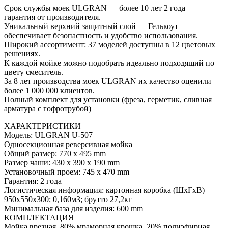
Срок службы моек ULGRAN — более 10 лет 2 года —
гарантия от производителя.
Уникальный верхний защитный слой — Гелькоут —
обеспечивает безопастность и удобство использования.
Широкий ассортимент: 37 моделей доступны в 12 цветовых
решениях.
К каждой мойке можно подобрать идеально подходящий по
цвету смеситель.
За 8 лет производства моек ULGRAN их качество оценили
более 1 000 000 клиентов.
Полный комплект для установки (фреза, герметик, сливная
арматура с гофротрубой)
ХАРАКТЕРИСТИКИ
Модель: ULGRAN U-507
Односекционная реверсивная мойка
Общий размер: 770 х 495 mm
Размер чаши: 430 х 390 х 190 mm
Установочный проем: 745 х 470 mm
Гарантия: 2 года
Логистическая информация: картонная коробка (ШхГхВ)
950х550х300; 0,160м3; брутто 27,2кг
Минимальная база для изделия: 600 mm
КОМПЛЕКТАЦИЯ
Мойка врезная, 80% мраморная крошка, 20% полиэфирная