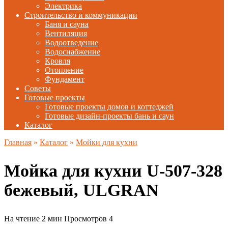
Электрика
Строительство и коммуникации
Баня и сауна
Вентиляция
Водоотведение
Водоснабжение
Кровля
Отопление
Фундамент
Советы
Готовые проекты
Готовые проекты домов и коттеджей
Готовые дизайн-проекты бань и саун
Каталог
Главная
»
Каталог
»
Мойки для кухни
Мойка для кухни U-507-328
бежевый, ULGRAN
На чтение
2 мин
Просмотров
4