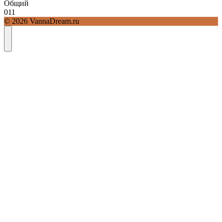
Общий
0
11
© 2026 VannaDream.ru