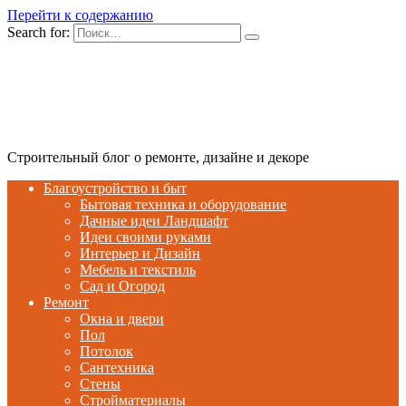
Перейти к содержанию
Search for:
Строительный блог о ремонте, дизайне и декоре
Благоустройство и быт
Бытовая техника и оборудование
Дачные идеи Ландшафт
Идеи своими руками
Интерьер и Дизайн
Мебель и текстиль
Сад и Огород
Ремонт
Окна и двери
Пол
Потолок
Сантехника
Стены
Стройматериалы