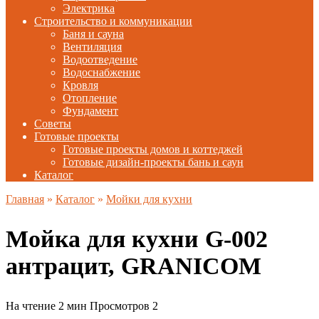
Электрика
Строительство и коммуникации
Баня и сауна
Вентиляция
Водоотведение
Водоснабжение
Кровля
Отопление
Фундамент
Советы
Готовые проекты
Готовые проекты домов и коттеджей
Готовые дизайн-проекты бань и саун
Каталог
Главная
»
Каталог
»
Мойки для кухни
Мойка для кухни G-002
антрацит, GRANICOM
На чтение
2 мин
Просмотров
2