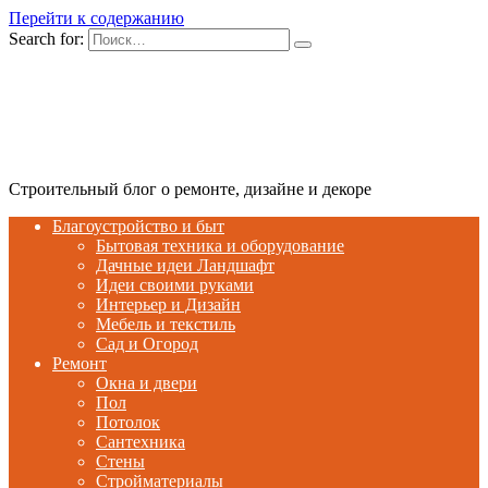
Перейти к содержанию
Search for:
Строительный блог о ремонте, дизайне и декоре
Благоустройство и быт
Бытовая техника и оборудование
Дачные идеи Ландшафт
Идеи своими руками
Интерьер и Дизайн
Мебель и текстиль
Сад и Огород
Ремонт
Окна и двери
Пол
Потолок
Сантехника
Стены
Стройматериалы