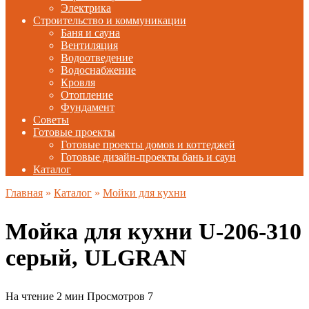
Электрика
Строительство и коммуникации
Баня и сауна
Вентиляция
Водоотведение
Водоснабжение
Кровля
Отопление
Фундамент
Советы
Готовые проекты
Готовые проекты домов и коттеджей
Готовые дизайн-проекты бань и саун
Каталог
Главная
»
Каталог
»
Мойки для кухни
Мойка для кухни U-206-310
серый, ULGRAN
На чтение
2 мин
Просмотров
7