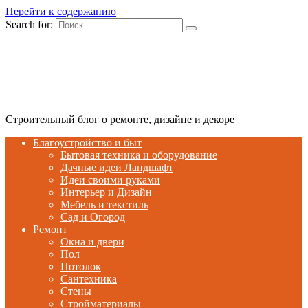
Перейти к содержанию
Search for:
Строительный блог о ремонте, дизайне и декоре
Благоустройство и быт
Бытовая техника и оборудование
Дачные идеи Ландшафт
Идеи своими руками
Интерьер и Дизайн
Мебель и текстиль
Сад и Огород
Ремонт
Окна и двери
Пол
Потолок
Сантехника
Стены
Стройматериалы