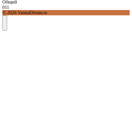
Общий
0
11
© 2026 VannaDream.ru