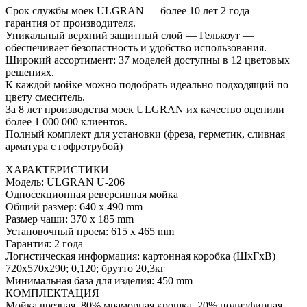
Срок службы моек ULGRAN — более 10 лет 2 года —
гарантия от производителя.
Уникальный верхний защитный слой — Гелькоут —
обеспечивает безопастность и удобство использования.
Широкий ассортимент: 37 моделей доступны в 12 цветовых
решениях.
К каждой мойке можно подобрать идеально подходящий по
цвету смеситель.
За 8 лет производства моек ULGRAN их качество оценили
более 1 000 000 клиентов.
Полный комплект для установки (фреза, герметик, сливная
арматура с гофротрубой)
ХАРАКТЕРИСТИКИ
Модель: ULGRAN U-206
Односекционная реверсивная мойка
Общий размер: 640 х 490 mm
Размер чаши: 370 х 185 mm
Установочный проем: 615 х 465 mm
Гарантия: 2 года
Логистическая информация: картонная коробка (ШхГхВ)
720х570х290; 0,120; брутто 20,3кг
Минимальная база для изделия: 450 mm
КОМПЛЕКТАЦИЯ
Мойка врезная, 80% мраморная крошка, 20% полиэфирная