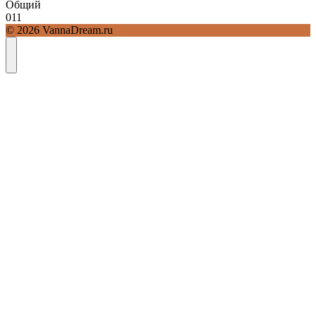
Общий
0
11
© 2026 VannaDream.ru