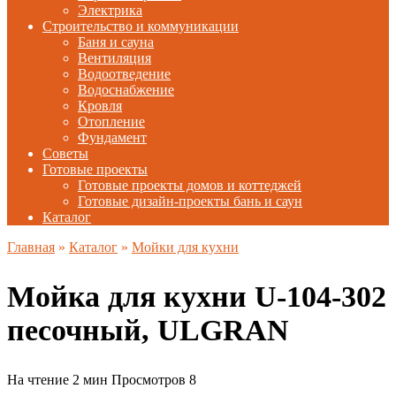
Электрика
Строительство и коммуникации
Баня и сауна
Вентиляция
Водоотведение
Водоснабжение
Кровля
Отопление
Фундамент
Советы
Готовые проекты
Готовые проекты домов и коттеджей
Готовые дизайн-проекты бань и саун
Каталог
Главная
»
Каталог
»
Мойки для кухни
Мойка для кухни U-104-302
песочный, ULGRAN
На чтение
2 мин
Просмотров
8