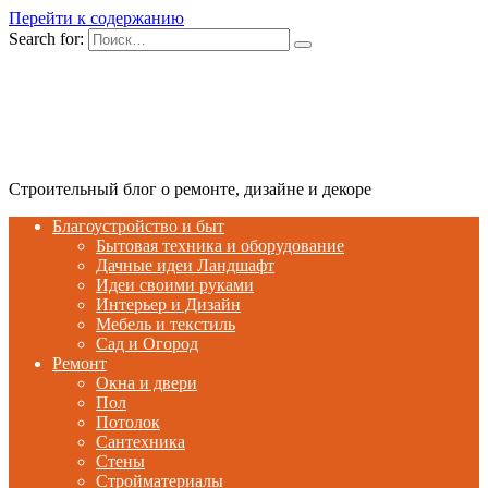
Перейти к содержанию
Search for:
Строительный блог о ремонте, дизайне и декоре
Благоустройство и быт
Бытовая техника и оборудование
Дачные идеи Ландшафт
Идеи своими руками
Интерьер и Дизайн
Мебель и текстиль
Сад и Огород
Ремонт
Окна и двери
Пол
Потолок
Сантехника
Стены
Стройматериалы