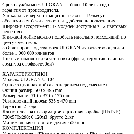
Срок службы моек ULGRAN — более 10 лет 2 года —
гарантия от производителя.
Уникальный верхний защитный слой — Гелькоут —
обеспечивает безопастность и удобство использования.
Широкий ассортимент: 37 моделей доступны в 12 цветовых
решениях.
К каждой мойке можно подобрать идеально подходящий по
цвету смеситель.
За 8 лет производства моек ULGRAN их качество оценили
более 1 000 000 клиентов.
Полный комплект для установки (фреза, герметик, сливная
арматура с гофротрубой)
ХАРАКТЕРИСТИКИ
Модель: ULGRAN U-104
Односекционная мойка с отверстием под смеситель
Общий размер: 560 х 495 mm
Размер чаши: 510 х 370 х 175 mm
Установочный проем: 535 х 470 mm
Гарантия: 2 года
Логистическая информация: картонная коробка (ШхГхВ)
720х570х290; 0,120м3; брутто 21кг
Минимальная база для изделия: 600 mm
КОМПЛЕКТАЦИЯ
Мойка врезная, 80% мраморная крошка, 20% полиэфирная