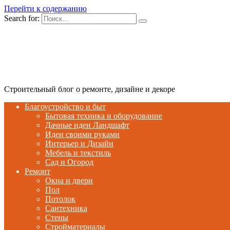
Перейти к содержанию
Search for:
Строительный блог о ремонте, дизайне и декоре
Благоустройство и быт
Бытовая техника и оборудование
Дачные идеи Ландшафт
Идеи своими руками
Интерьер и Дизайн
Мебель и текстиль
Сад и Огород
Ремонт
Окна и двери
Пол
Потолок
Сантехника
Стены
Стройматериалы