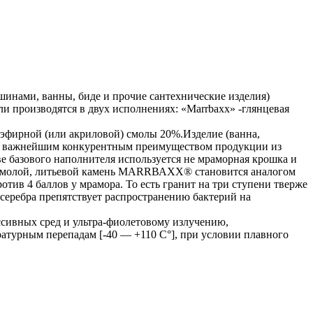
инами, ванны, биде и прочие сантехнические изделия)
и производятся в двух исполнениях: «Маrrbахх» -глянцевая
эфирной (или акриловой) смолы 20%.Изделие (ванна,
м и важнейшим конкурентным преимуществом продукции из
 базового наполнителя используется не мраморная крошка и
ой смолой, литьевой камень МАRRВАХХ® становится аналогом
тив 4 баллов у мрамора. То есть гранит на три ступени тверже
 серебра препятствует распространению бактерий на
сивных сред и ультра-фиолетовому излучению,
атурным перепадам [-40 — +110 С°], при условии плавного