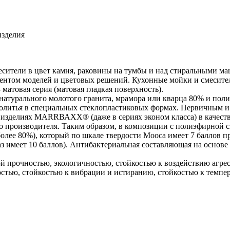
изделия
ители в цвет камня, раковины на тумбы и над стиральными маш
ентом моделей и цветовых решений. Кухонные мойки и смесител
матовая серия (матовая гладкая поверхность).
турального молотого гранита, мрамора или кварца 80% и поли
ибролитья в специальных стеклопластиковых формах. Первичны
изделиях МАRRВАХХ® (даже в сериях эконом класса) в качестве
ого производителя. Таким образом, в композиции с полиэфирн
ее 80%), который по шкале твердости Мооса имеет 7 баллов про
з имеет 10 баллов). Антибактериальная составляющая на основе
прочностью, экологичностью, стойкостью к воздействию агрес
стью, стойкостью к вибрации и истиранию, стойкостью к темпер