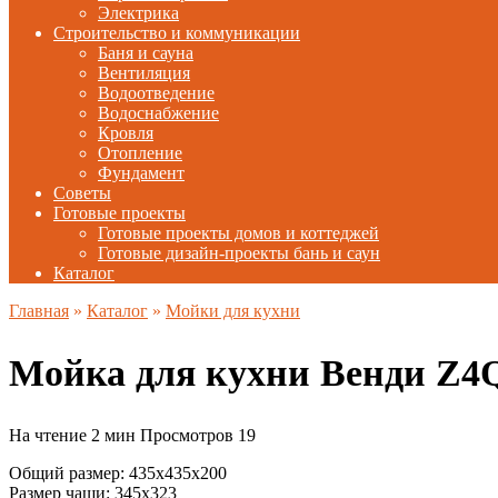
Электрика
Строительство и коммуникации
Баня и сауна
Вентиляция
Водоотведение
Водоснабжение
Кровля
Отопление
Фундамент
Советы
Готовые проекты
Готовые проекты домов и коттеджей
Готовые дизайн-проекты бань и саун
Каталог
Главная
»
Каталог
»
Мойки для кухни
Мойка для кухни Венди Z
На чтение
2 мин
Просмотров
19
Общий размер: 435x435x200
Размер чаши: 345х323