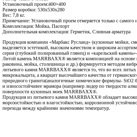
Установочный проем:400×400
Размер коробки: 530x530x280
Вес: 7,8 кг.
Примечание: Установочный проем отмеряется только с самого 
Комплектация: Мойка, Паспорт
Дополнительная комплектация: Герметик, Сливная арматура
Продукция компании «Марбакс Русланд» (кухонные мойки, смес
выделяется эстетикой, высоким качеством и широким ассортим
серия (глубокий полированный глянец) и «карельский камень»- 
Литой камень МАRRВАХХ® является композицией на основе на
раковина, мойка, столешница и др.) формируется методом в
литьевого камня МАRRВАХХ® является то, что во всех литых 
микрокальцита, а кварцит высочайшего качества от германск
природного гранита(аналогичные химические формулы- SiO2 бол
и износостойчивее мрамора (например лидер по твердости алма
поверхности кухонных моек МАRRВАХХ®.
Продукция из литьевого камня МАRRВАХХ® обладает высокой 
морозостойкостью и влагостойкостью, коррозионной устойчиво
перехода между крайними значениями температур.