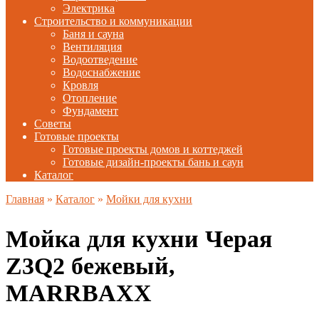
Электрика
Строительство и коммуникации
Баня и сауна
Вентиляция
Водоотведение
Водоснабжение
Кровля
Отопление
Фундамент
Советы
Готовые проекты
Готовые проекты домов и коттеджей
Готовые дизайн-проекты бань и саун
Каталог
Главная
»
Каталог
»
Мойки для кухни
Мойка для кухни Черая
Z3Q2 бежевый,
MARRBAXX