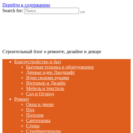
Перейти к содержанию
Search for:
Строительный блог о ремонте, дизайне и декоре
Благоустройство и быт
Бытовая техника и оборудование
Дачные идеи Ландшафт
Идеи своими руками
Интерьер и Дизайн
Мебель и текстиль
Сад и Огород
Ремонт
Окна и двери
Пол
Потолок
Сантехника
Стены
Стройматериалы