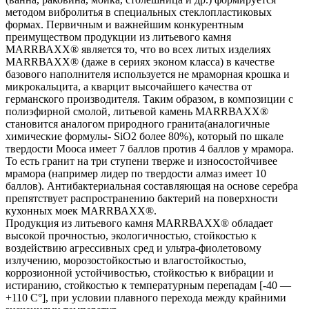
методом вибролитья в специальных стеклопластиковых
формах. Первичным и важнейшим конкурентным
преимуществом продукции из литьевого камня
МАRRВАХХ® является то, что во всех литых изделиях
МАRRВАХХ® (даже в сериях эконом класса) в качестве
базового наполнителя используется не мраморная крошка и
микрокальцита, а кварцит высочайшего качества от
германского производителя. Таким образом, в композиции с
полиэфирной смолой, литьевой камень МАRRВАХХ®
становится аналогом природного гранита(аналогичные
химические формулы- SiO2 более 80%), который по шкале
твердости Мооса имеет 7 баллов против 4 баллов у мрамора.
То есть гранит на три ступени тверже и износостойчивее
мрамора (например лидер по твердости алмаз имеет 10
баллов). Антибактериальная составляющая на основе серебра
препятствует распространению бактерий на поверхности
кухонных моек МАRRВАХХ®.
Продукция из литьевого камня МАRRВАХХ® обладает
высокой прочностью, экологичностью, стойкостью к
воздействию агрессивных сред и ультра-фиолетовому
излучению, морозостойкостью и влагостойкостью,
коррозионной устойчивостью, стойкостью к вибрации и
истиранию, стойкостью к температурным перепадам [-40 —
+110 С°], при условии плавного перехода между крайними