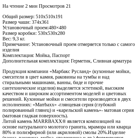
На чтение
2 мин
Просмотров
21
Общий размер: 510x510x191
Размер чаши: 374х361
Установочный проем:480×480
Размер коробки: 530x530x280
Вес: 9,3 кг.
Примечание: Установочный проем отмеряется только с самого
изделия
Комплектация: Мойка, Паспорт
Дополнительная комплектация: Герметик, Сливная арматура
Продукция компании «Марбакс Русланд» (кухонные мойки,
смесители в цвет камня, раковины на тумбы и над
стиральными машинами, ванны, биде и прочие
сантехнические изделия) выделяется эстетикой, высоким
качеством и широким ассортиментом моделей и цветовых
решений. Кухонные мойки и смесители производятся в двух
исполнениях: «Маrrbахх» -глянцевая серия (глубокий
полированный глянец) и «карельский камень»- матовая серия
(матовая гладкая поверхность).
Литой камень МАRRВАХХ® является композицией на
основе натурального молотого гранита, мрамора или кварца
80% и полиэфирной (или акриловой) смолы 20%.Изделие
(ванна, раковина, мойка, столешница и др.) формируется