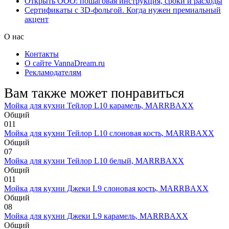
Открыть ООО: пошаговая инструкция, сроки и расходы
Сертификаты с 3D-фольгой. Когда нужен премиальный
акцент
О нас
Контакты
О сайте VannaDream.ru
Рекламодателям
Вам также может понравиться
Мойка для кухни Тейлор L10 карамель, MARRBAXX
Общий
0
11
Мойка для кухни Тейлор L10 слоновая кость, MARRBAXX
Общий
0
7
Мойка для кухни Тейлор L10 белый, MARRBAXX
Общий
0
11
Мойка для кухни Джеки L9 слоновая кость, MARRBAXX
Общий
0
8
Мойка для кухни Джеки L9 карамель, MARRBAXX
Общий