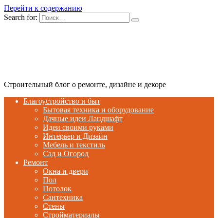
Перейти к содержанию
Search for:
Строительный блог о ремонте, дизайне и декоре
Благоустройство и быт
Бытовая техника и оборудование
Дачные идеи Ландшафт
Идеи своими руками
Интерьер и Дизайн
Мебель и текстиль
Сад и Огород
Ремонт
Окна и двери
Пол
Потолок
Сантехника
Стены
Стройматериалы