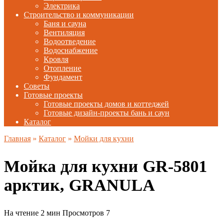
Электрика
Строительство и коммуникации
Баня и сауна
Вентиляция
Водоотведение
Водоснабжение
Кровля
Отопление
Фундамент
Советы
Готовые проекты
Готовые проекты домов и коттеджей
Готовые дизайн-проекты бань и саун
Каталог
Главная
»
Каталог
»
Мойки для кухни
Мойка для кухни GR-5801
арктик, GRANULA
На чтение
2 мин
Просмотров
7