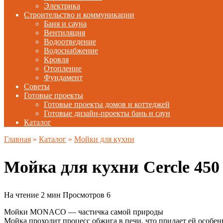
Электрика
Строительство и коммуникации
Баня и сауна
Вентиляция
Водоотведение
Водоснабжение
Кровля
Отопление
Фундамент
Советы
Готовые проекты
Готовые проекты домов и коттеджей
Готовые дизайн-проекты бань и саун
Каталог
Главная
»
Каталог
»
Мойки для кухни
Мойка для кухни Cercle 4
На чтение
2 мин
Просмотров
6
Мойки MONACO — частичка самой природы
Мойка проходит процесс обжига в печи, что придает ей особе