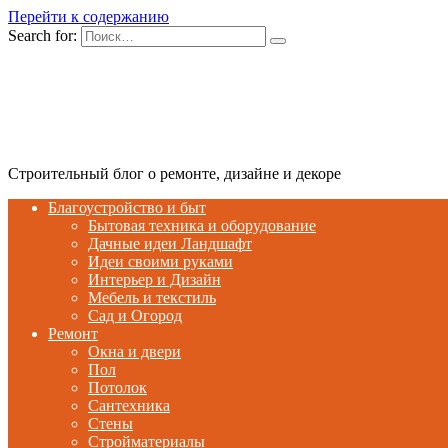
Перейти к содержанию
Search for:
Строительный блог о ремонте, дизайне и декоре
Благоустройство и быт
Бытовая техника и оборудование
Дачные идеи Ландшафт
Идеи своими руками
Интерьер и Дизайн
Мебель и текстиль
Сад и Огород
Ремонт
Окна и двери
Пол
Потолок
Сантехника
Стены
Стройматериалы