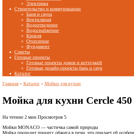
Электрика
Строительство и коммуникации
Баня и сауна
Вентиляция
Водоотведение
Водоснабжение
Кровля
Отопление
Фундамент
Советы
Готовые проекты
Готовые проекты домов и коттеджей
Готовые дизайн-проекты бань и саун
Каталог
Главная
»
Каталог
»
Мойки для кухни
Мойка для кухни Cercle 4
На чтение
2 мин
Просмотров
5
Мойки MONACO — частичка самой природы
Мойка проходит процесс обжига в печи, что придает ей особе