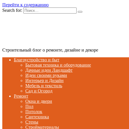
Перейти к содержанию
Search for:
Строительный блог о ремонте, дизайне и декоре
Благоустройство и быт
Бытовая техника и оборудование
Дачные идеи Ландшафт
Идеи своими руками
Интерьер и Дизайн
Мебель и текстиль
Сад и Огород
Ремонт
Окна и двери
Пол
Потолок
Сантехника
Стены
Стройматериалы