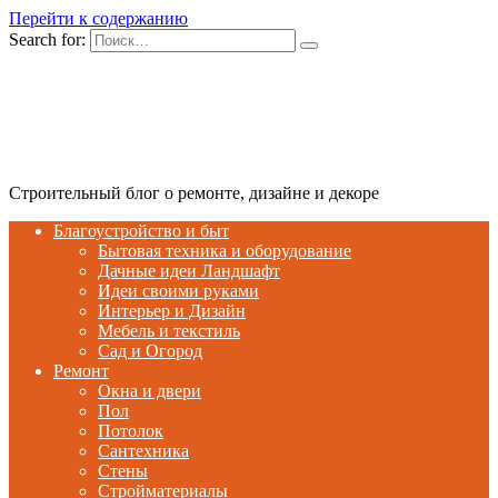
Перейти к содержанию
Search for:
Строительный блог о ремонте, дизайне и декоре
Благоустройство и быт
Бытовая техника и оборудование
Дачные идеи Ландшафт
Идеи своими руками
Интерьер и Дизайн
Мебель и текстиль
Сад и Огород
Ремонт
Окна и двери
Пол
Потолок
Сантехника
Стены
Стройматериалы