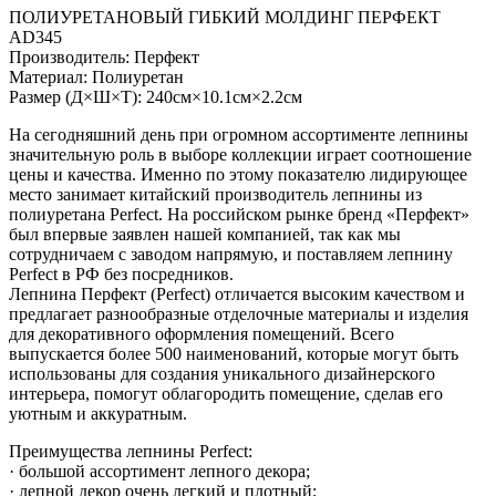
ПОЛИУРЕТАНОВЫЙ ГИБКИЙ МОЛДИНГ ПЕРФЕКТ
AD345
Производитель: Перфект
Материал: Полиуретан
Размер (Д×Ш×Т): 240см×10.1см×2.2см
На сегодняшний день при огромном ассортименте лепнины
значительную роль в выборе коллекции играет соотношение
цены и качества. Именно по этому показателю лидирующее
место занимает китайский производитель лепнины из
полиуретана Perfect. На российском рынке бренд «Перфект»
был впервые заявлен нашей компанией, так как мы
сотрудничаем с заводом напрямую, и поставляем лепнину
Perfect в РФ без посредников.
Лепнина Перфект (Perfect) отличается высоким качеством и
предлагает разнообразные отделочные материалы и изделия
для декоративного оформления помещений. Всего
выпускается более 500 наименований, которые могут быть
использованы для создания уникального дизайнерского
интерьера, помогут облагородить помещение, сделав его
уютным и аккуратным.
Преимущества лепнины Perfect:
· большой ассортимент лепного декора;
· лепной декор очень легкий и плотный;