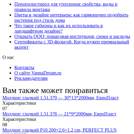
Пенополистирол для утепления: свойства, виды и
правила монтажа
Цветы в дизайне интерьера: как гармонично подобрать
растения под стиль дома
Что такое габионы и как их использовать в
ландшафтном дизайне?
Открыть ООО: пошаговая инструкция, сроки и расходы
Сертификаты с 3D-фольгой. Когда нужен премиальный
акцент
О нас
Контакты
О сайте VannaDream.ru
Рекламодателям
Вам также может понравиться
Молдинг гладкий 1.51.379 — 30*13*2000мм, ЕвроПласт
Характеристики
0
7
Молдинг гладкий 1.51.378 — 21*9*2000мм, ЕвроПласт
Характеристики
0
8
Молдинг гладкий P10 200×2.6×1.2 cm, PERFECT PLUS