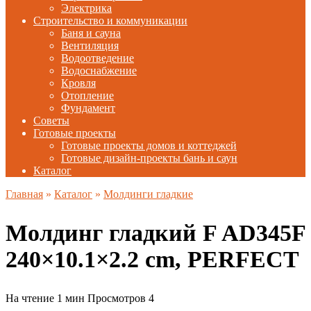
Электрика
Строительство и коммуникации
Баня и сауна
Вентиляция
Водоотведение
Водоснабжение
Кровля
Отопление
Фундамент
Советы
Готовые проекты
Готовые проекты домов и коттеджей
Готовые дизайн-проекты бань и саун
Каталог
Главная
»
Каталог
»
Молдинги гладкие
Молдинг гладкий F AD345F
240×10.1×2.2 cm, PERFECT
На чтение
1 мин
Просмотров
4