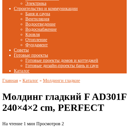
Электрика
Строительство и коммуникации
Баня и сауна
Вентиляция
Водоотведение
Водоснабжение
Кровля
Отопление
Фундамент
Советы
Готовые проекты
Готовые проекты домов и коттеджей
Готовые дизайн-проекты бань и саун
Каталог
Главная
»
Каталог
»
Молдинги гладкие
Молдинг гладкий F AD301F
240×4×2 cm, PERFECT
На чтение
1 мин
Просмотров
2