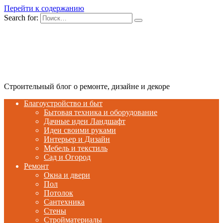
Перейти к содержанию
Search for:
Строительный блог о ремонте, дизайне и декоре
Благоустройство и быт
Бытовая техника и оборудование
Дачные идеи Ландшафт
Идеи своими руками
Интерьер и Дизайн
Мебель и текстиль
Сад и Огород
Ремонт
Окна и двери
Пол
Потолок
Сантехника
Стены
Стройматериалы