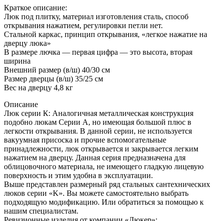
Краткое описание:
Люк под плитку, материал изготовления сталь, способ
открывания нажатием, регулировки петли нет.
Стальной каркас, принцип открывания, «легкое нажатие на
дверцу люка»
В размере лючка — первая цифра — это высота, вторая
ширина
Внешний размер (в/ш) 40/30 см
Размер дверцы (в/ш) 35/25 см
Вес на дверцу 4,8 кг
Описание
Люк серии К: Аналогичная металлическая конструкция
подобно люкам Серии А, но имеющая большой плюс в
легкости открывания. В данной серии, не используется
вакуумная присоска и прочие вспомогательные
принадлежности, люк открывается и закрывается легким
нажатием на дверцу. Данная серия предназначена для
облицовочного материала, не имеющего гладкую лицевую
поверхность и этим удобна в эксплуатации.
Выше представлен размерный ряд стальных сантехнических
люков серии «K». Вы можете самостоятельно выбрать
подходящую модификацию. Или обратиться за помощью к
нашим специалистам.
Ревизионные изделия от компании «Люкер»: