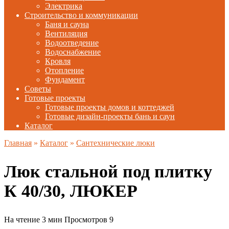
Электрика
Строительство и коммуникации
Баня и сауна
Вентиляция
Водоотведение
Водоснабжение
Кровля
Отопление
Фундамент
Советы
Готовые проекты
Готовые проекты домов и коттеджей
Готовые дизайн-проекты бань и саун
Каталог
Главная
»
Каталог
»
Сантехнические люки
Люк стальной под плитку
К 40/30, ЛЮКЕР
На чтение
3 мин
Просмотров
9