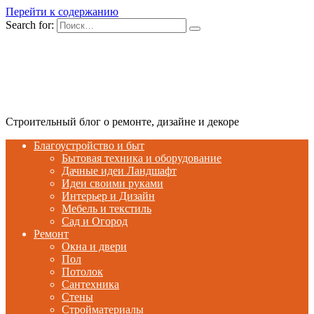
Перейти к содержанию
Search for:
Строительный блог о ремонте, дизайне и декоре
Благоустройство и быт
Бытовая техника и оборудование
Дачные идеи Ландшафт
Идеи своими руками
Интерьер и Дизайн
Мебель и текстиль
Сад и Огород
Ремонт
Окна и двери
Пол
Потолок
Сантехника
Стены
Стройматериалы