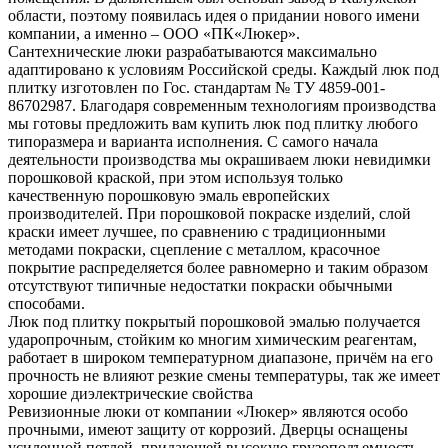
области, поэтому появилась идея о придании нового имени
компании, а именно – ООО «ПК«Люкер».
Сантехнические люки разрабатываются максимально
адаптировано к условиям Российской среды. Каждый люк под
плитку изготовлен по Гос. стандартам № ТУ 4859-001-
86702987. Благодаря современным технологиям производства
мы готовы предложить вам купить люк под плитку любого
типоразмера и варианта исполнения. С самого начала
деятельности производства мы окрашиваем люки невидимки
порошковой краской, при этом используя только
качественную порошковую эмаль европейских
производителей. При порошковой покраске изделий, слой
краски имеет лучшее, по сравнению с традиционными
методами покраски, сцепление с металлом, красочное
покрытие распределяется более равномерно и таким образом
отсутствуют типичные недостатки покраски обычными
способами.
Люк под плитку покрытый порошковой эмалью получается
ударопрочным, стойким ко многим химическим реагентам,
работает в широком температурном диапазоне, причём на его
прочность не влияют резкие смены температуры, так же имеет
хорошие диэлектрические свойства
Ревизионные люки от компании «Люкер» являются особо
прочными, имеют защиту от коррозий. Дверцы оснащены
усиленной петлей, придающей высокую грузоподъемность.