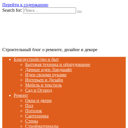
Перейти к содержанию
Search for:
Строительный блог о ремонте, дизайне и декоре
Благоустройство и быт
Бытовая техника и оборудование
Дачные идеи Ландшафт
Идеи своими руками
Интерьер и Дизайн
Мебель и текстиль
Сад и Огород
Ремонт
Окна и двери
Пол
Потолок
Сантехника
Стены
Стройматериалы