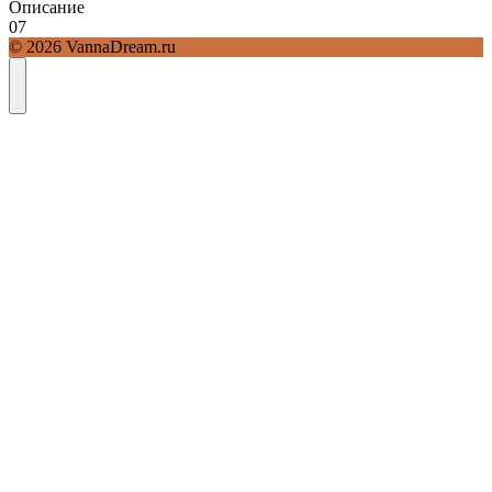
Описание
0
7
© 2026 VannaDream.ru