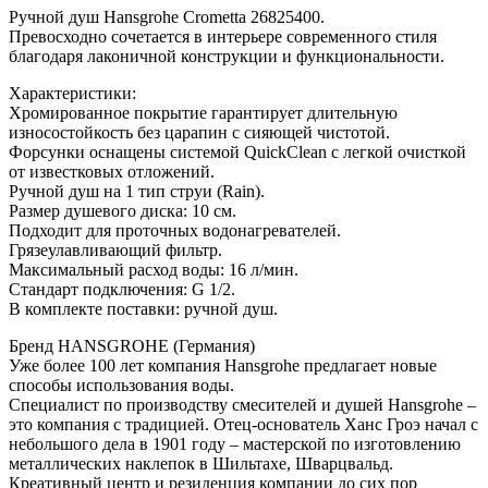
Ручной душ Hansgrohe Crometta 26825400.
Превосходно сочетается в интерьере современного стиля
благодаря лаконичной конструкции и функциональности.
Характеристики:
Хромированное покрытие гарантирует длительную
износостойкость без царапин с сияющей чистотой.
Форсунки оснащены системой QuickClean с легкой очисткой
от известковых отложений.
Ручной душ на 1 тип струи (Rain).
Размер душевого диска: 10 см.
Подходит для проточных водонагревателей.
Грязеулавливающий фильтр.
Максимальный расход воды: 16 л/мин.
Стандарт подключения: G 1/2.
В комплекте поставки: ручной душ.
Бренд HANSGROHE (Германия)
Уже более 100 лет компания Hansgrohe предлагает новые
способы использования воды.
Специалист по производству смесителей и душей Hansgrohe –
это компания с традицией. Отец-основатель Ханс Гроэ начал с
небольшого дела в 1901 году – мастерской по изготовлению
металлических наклепок в Шильтахе, Шварцвальд.
Креативный центр и резиденция компании до сих пор