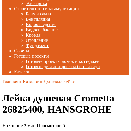
Электрика
Строительство и коммуникации
Баня и сауна
Вентиляция
Водоотведение
Водоснабжение
Кровля
Отопление
Фундамент
Советы
Готовые проекты
Готовые проекты домов и коттеджей
Готовые дизайн-проекты бань и саун
Каталог
Главная
»
Каталог
»
Душевые лейки
Лейка душевая Crometta
26825400, HANSGROHE
На чтение
2 мин
Просмотров
5