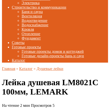
Электрика
Строительство и коммуникации
Баня и сауна
Вентиляция
Водоотведение
Водоснабжение
Кровля
Отопление
Фундамент
Советы
Готовые проекты
Готовые проекты домов и коттеджей
Готовые дизайн-проекты бань и саун
Каталог
Главная
»
Каталог
»
Душевые лейки
Лейка душевая LM8021C
100мм, LEMARK
На чтение
2 мин
Просмотров
5