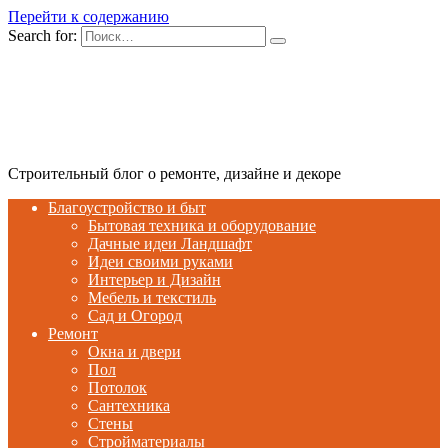
Перейти к содержанию
Search for:
Строительный блог о ремонте, дизайне и декоре
Благоустройство и быт
Бытовая техника и оборудование
Дачные идеи Ландшафт
Идеи своими руками
Интерьер и Дизайн
Мебель и текстиль
Сад и Огород
Ремонт
Окна и двери
Пол
Потолок
Сантехника
Стены
Стройматериалы