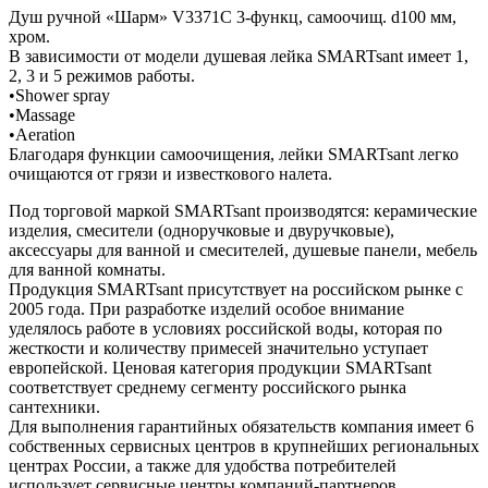
Душ ручной «Шарм» V3371C 3-функц, самоочищ. d100 мм,
хром.
В зависимости от модели душевая лейка SMARTsant имеет 1,
2, 3 и 5 режимов работы.
•Shower spray
•Massage
•Aeration
Благодаря функции самоочищения, лейки SMARTsant легко
очищаются от грязи и известкового налета.
Под торговой маркой SMARTsant производятся: керамические
изделия, смесители (одноручковые и двуручковые),
аксессуары для ванной и смесителей, душевые панели, мебель
для ванной комнаты.
Продукция SMARTsant присутствует на российском рынке с
2005 года. При разработке изделий особое внимание
уделялось работе в условиях российской воды, которая по
жесткости и количеству примесей значительно уступает
европейской. Ценовая категория продукции SMARTsant
соответствует среднему сегменту российского рынка
сантехники.
Для выполнения гарантийных обязательств компания имеет 6
собственных сервисных центров в крупнейших региональных
центрах России, а также для удобства потребителей
использует сервисные центры компаний-партнеров,