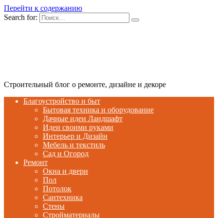
Перейти к содержанию
Search for:
Строительный блог о ремонте, дизайне и декоре
Благоустройство и быт
Бытовая техника и оборудование
Дачные идеи Ландшафт
Идеи своими руками
Интерьер и Дизайн
Мебель и текстиль
Сад и Огород
Ремонт
Окна и двери
Пол
Потолок
Сантехника
Стены
Стройматериалы