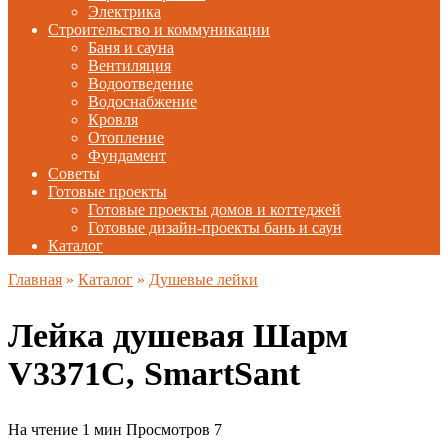
Электрика
Строительство и коммуникации
Баня и сауна
Вентиляция
Водоотведение
Водоснабжение
Кровля
Отопление
Фундамент
Советы
Готовые проекты
Готовые проекты домов и коттеджей
Готовые дизайн-проекты бань и саун
Каталог
Главная
»
Каталог
»
Душевые лейки
Лейка душевая Шарм
V3371C, SmartSant
На чтение
1 мин
Просмотров
7