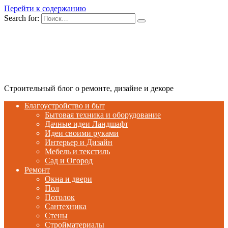
Перейти к содержанию
Search for:
Строительный блог о ремонте, дизайне и декоре
Благоустройство и быт
Бытовая техника и оборудование
Дачные идеи Ландшафт
Идеи своими руками
Интерьер и Дизайн
Мебель и текстиль
Сад и Огород
Ремонт
Окна и двери
Пол
Потолок
Сантехника
Стены
Стройматериалы