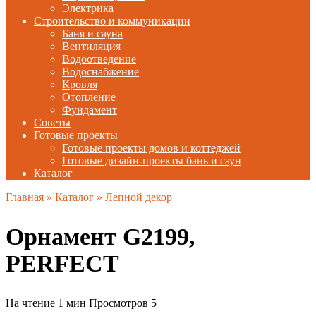
Электрика
Строительство и коммуникации
Баня и сауна
Вентиляция
Водоотведение
Водоснабжение
Кровля
Отопление
Фундамент
Советы
Готовые проекты
Готовые проекты домов и коттеджей
Готовые дизайн-проекты бань и саун
Каталог
Главная
»
Каталог
»
Лепной декор
Орнамент G2199,
PERFECT
На чтение
1 мин
Просмотров
5