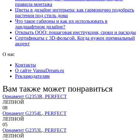
правила монтажа
Цветы в дизайне интерьера: как гармонично подобрать
растения под стиль дома
Что такое габионы и как их использовать в
ландшафтном дизайне?
Открыть ООО: пошаговая инструкция, сроки и расходы
Сертификаты с 3D-фольгой. Когда нужен премиальный
акцент
О нас
Контакты
О сайте VannaDream.ru
Рекламодателям
Вам также может понравиться
Орнамент G2353R, PERFECT
ЛЕПНОЙ
0
8
Орнамент G2354L, PERFECT
ЛЕПНОЙ
0
5
Орнамент G2353L, PERFECT
ЛЕПНОЙ