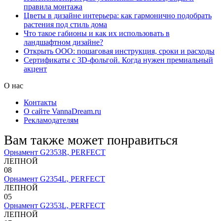
правила монтажа
Цветы в дизайне интерьера: как гармонично подобрать
растения под стиль дома
Что такое габионы и как их использовать в
ландшафтном дизайне?
Открыть ООО: пошаговая инструкция, сроки и расходы
Сертификаты с 3D-фольгой. Когда нужен премиальный
акцент
О нас
Контакты
О сайте VannaDream.ru
Рекламодателям
Вам также может понравиться
Орнамент G2353R, PERFECT
ЛЕПНОЙ
0
8
Орнамент G2354L, PERFECT
ЛЕПНОЙ
0
5
Орнамент G2353L, PERFECT
ЛЕПНОЙ