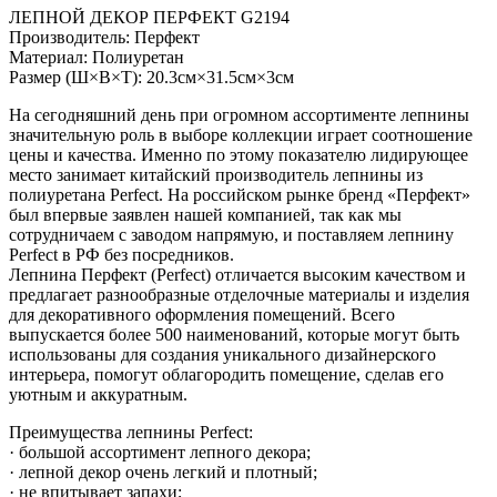
ЛЕПНОЙ ДЕКОР ПЕРФЕКТ G2194
Производитель: Перфект
Материал: Полиуретан
Размер (Ш×В×Т): 20.3см×31.5см×3см
На сегодняшний день при огромном ассортименте лепнины
значительную роль в выборе коллекции играет соотношение
цены и качества. Именно по этому показателю лидирующее
место занимает китайский производитель лепнины из
полиуретана Perfect. На российском рынке бренд «Перфект»
был впервые заявлен нашей компанией, так как мы
сотрудничаем с заводом напрямую, и поставляем лепнину
Perfect в РФ без посредников.
Лепнина Перфект (Perfect) отличается высоким качеством и
предлагает разнообразные отделочные материалы и изделия
для декоративного оформления помещений. Всего
выпускается более 500 наименований, которые могут быть
использованы для создания уникального дизайнерского
интерьера, помогут облагородить помещение, сделав его
уютным и аккуратным.
Преимущества лепнины Perfect:
· большой ассортимент лепного декора;
· лепной декор очень легкий и плотный;
· не впитывает запахи;