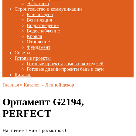
Электрика
Строительство и коммуникации
Баня и сауна
Вентиляция
Водоотведение
Водоснабжение
Кровля
Отопление
Фундамент
Советы
Готовые проекты
Готовые проекты домов и коттеджей
Готовые дизайн-проекты бань и саун
Каталог
Главная
»
Каталог
»
Лепной декор
Орнамент G2194,
PERFECT
На чтение
1 мин
Просмотров
6