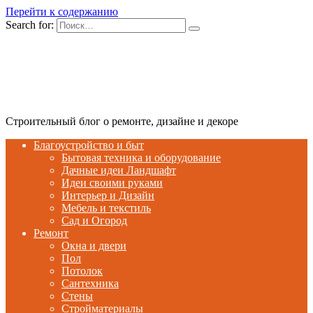
Перейти к содержанию
Search for:
Строительный блог о ремонте, дизайне и декоре
Благоустройство и быт
Бытовая техника и оборудование
Дачные идеи Ландшафт
Идеи своими руками
Интерьер и Дизайн
Мебель и текстиль
Сад и Огород
Ремонт
Окна и двери
Пол
Потолок
Сантехника
Стены
Стройматериалы