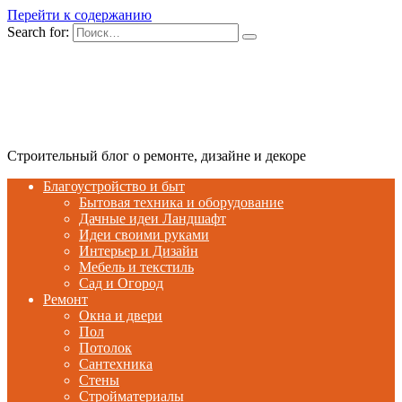
Перейти к содержанию
Search for:
Строительный блог о ремонте, дизайне и декоре
Благоустройство и быт
Бытовая техника и оборудование
Дачные идеи Ландшафт
Идеи своими руками
Интерьер и Дизайн
Мебель и текстиль
Сад и Огород
Ремонт
Окна и двери
Пол
Потолок
Сантехника
Стены
Стройматериалы