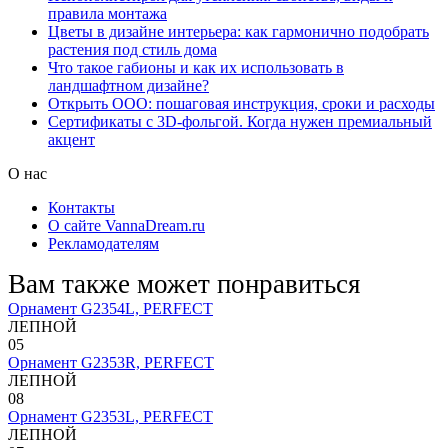
правила монтажа
Цветы в дизайне интерьера: как гармонично подобрать
растения под стиль дома
Что такое габионы и как их использовать в
ландшафтном дизайне?
Открыть ООО: пошаговая инструкция, сроки и расходы
Сертификаты с 3D-фольгой. Когда нужен премиальный
акцент
О нас
Контакты
О сайте VannaDream.ru
Рекламодателям
Вам также может понравиться
Орнамент G2354L, PERFECT
ЛЕПНОЙ
0
5
Орнамент G2353R, PERFECT
ЛЕПНОЙ
0
8
Орнамент G2353L, PERFECT
ЛЕПНОЙ