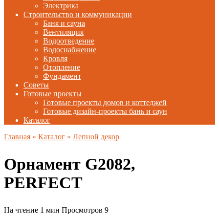
Электрика
Строительство и коммуникации
Баня и сауна
Вентиляция
Водоотведение
Водоснабжение
Кровля
Отопление
Фундамент
Советы
Готовые проекты
Готовые проекты домов и коттеджей
Готовые дизайн-проекты бань и саун
Каталог
Главная
»
Каталог
»
Лепной декор
Орнамент G2082,
PERFECT
На чтение
1 мин
Просмотров
9