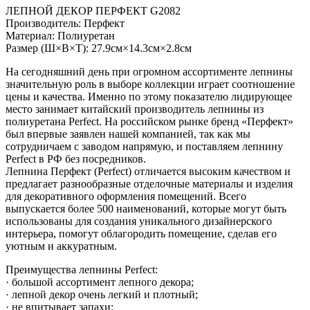
ЛЕПНОЙ ДЕКОР ПЕРФЕКТ G2082
Производитель: Перфект
Материал: Полиуретан
Размер (Ш×В×Т): 27.9см×14.3см×2.8см
На сегодняшний день при огромном ассортименте лепнины
значительную роль в выборе коллекции играет соотношение
цены и качества. Именно по этому показателю лидирующее
место занимает китайский производитель лепнины из
полиуретана Perfect. На российском рынке бренд «Перфект»
был впервые заявлен нашей компанией, так как мы
сотрудничаем с заводом напрямую, и поставляем лепнину
Perfect в РФ без посредников.
Лепнина Перфект (Perfect) отличается высоким качеством и
предлагает разнообразные отделочные материалы и изделия
для декоративного оформления помещений. Всего
выпускается более 500 наименований, которые могут быть
использованы для создания уникального дизайнерского
интерьера, помогут облагородить помещение, сделав его
уютным и аккуратным.
Преимущества лепнины Perfect:
· большой ассортимент лепного декора;
· лепной декор очень легкий и плотный;
· не впитывает запахи;