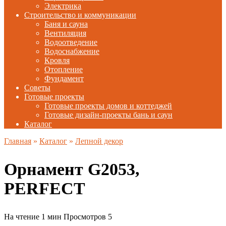
Электрика
Строительство и коммуникации
Баня и сауна
Вентиляция
Водоотведение
Водоснабжение
Кровля
Отопление
Фундамент
Советы
Готовые проекты
Готовые проекты домов и коттеджей
Готовые дизайн-проекты бань и саун
Каталог
Главная
»
Каталог
»
Лепной декор
Орнамент G2053,
PERFECT
На чтение
1 мин
Просмотров
5