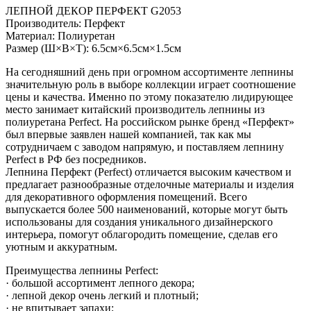
ЛЕПНОЙ ДЕКОР ПЕРФЕКТ G2053
Производитель: Перфект
Материал: Полиуретан
Размер (Ш×В×Т): 6.5см×6.5см×1.5см
На сегодняшний день при огромном ассортименте лепнины
значительную роль в выборе коллекции играет соотношение
цены и качества. Именно по этому показателю лидирующее
место занимает китайский производитель лепнины из
полиуретана Perfect. На российском рынке бренд «Перфект»
был впервые заявлен нашей компанией, так как мы
сотрудничаем с заводом напрямую, и поставляем лепнину
Perfect в РФ без посредников.
Лепнина Перфект (Perfect) отличается высоким качеством и
предлагает разнообразные отделочные материалы и изделия
для декоративного оформления помещений. Всего
выпускается более 500 наименований, которые могут быть
использованы для создания уникального дизайнерского
интерьера, помогут облагородить помещение, сделав его
уютным и аккуратным.
Преимущества лепнины Perfect:
· большой ассортимент лепного декора;
· лепной декор очень легкий и плотный;
· не впитывает запахи;