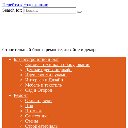
Перейти к содержанию
Search for:
Строительный блог о ремонте, дизайне и декоре
Благоустройство и быт
Бытовая техника и оборудование
Дачные идеи Ландшафт
Идеи своими руками
Интерьер и Дизайн
Мебель и текстиль
Сад и Огород
Ремонт
Окна и двери
Пол
Потолок
Сантехника
Стены
Стройматериалы