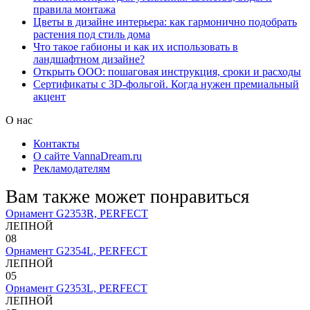
правила монтажа
Цветы в дизайне интерьера: как гармонично подобрать
растения под стиль дома
Что такое габионы и как их использовать в
ландшафтном дизайне?
Открыть ООО: пошаговая инструкция, сроки и расходы
Сертификаты с 3D-фольгой. Когда нужен премиальный
акцент
О нас
Контакты
О сайте VannaDream.ru
Рекламодателям
Вам также может понравиться
Орнамент G2353R, PERFECT
ЛЕПНОЙ
0
8
Орнамент G2354L, PERFECT
ЛЕПНОЙ
0
5
Орнамент G2353L, PERFECT
ЛЕПНОЙ