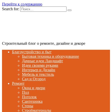
Перейти к содержанию
Search for:
Строительный блог о ремонте, дизайне и декоре
Благоустройство и быт
Бытовая техника и оборудование
Дачные идеи Ландшафт
Идеи своими руками
Интерьер и Дизайн
Мебель и текстиль
Сад и Огород
Ремонт
Окна и двери
Пол
Потолок
Сантехника
Стены
Стройматериалы