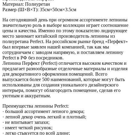
Материал: Полиуретан
Размер (Ш×В×Т): 35см×50см×3.5см
На сегодняшний день при огромном ассортименте лепнины
значительную роль в выборе коллекции играет соотношение
цены и качества. Именно по этому показателю лидирующее
место занимает китайский производитель лепнины из
полиуретана Perfect. На российском рынке бренд «Перфект»
был впервые заявлен нашей компанией, так как мы
сотрудничаем с заводом напрямую, и поставляем лепнину
Perfect в РФ без посредников.
Лепнина Перфект (Perfect) отличается высоким качеством и
предлагает разнообразные отделочные материалы и изделия
для декоративного оформления помещений. Всего
выпускается более 500 наименований, которые могут быть
использованы для создания уникального дизайнерского
интерьера, помогут облагородить помещение, сделав его
уютным и аккуратным.
Преимущества лепнины Perfect:
· большой ассортимент лепного декора;
· лепной декор очень легкий и плотный;
· не впитывает запахи;
· имеет четкий рисунок;
· легко стыкуется по всей длине;