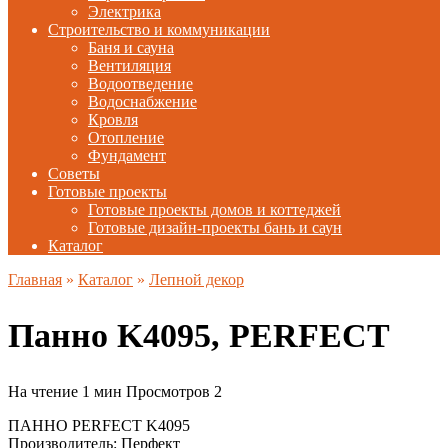
Электрика
Строительство и коммуникации
Баня и сауна
Вентиляция
Водоотведение
Водоснабжение
Кровля
Отопление
Фундамент
Советы
Готовые проекты
Готовые проекты домов и коттеджей
Готовые дизайн-проекты бань и саун
Каталог
Главная
»
Каталог
»
Лепной декор
Панно K4095, PERFECT
На чтение
1 мин
Просмотров
2
ПАННО PERFECT K4095
Производитель: Перфект