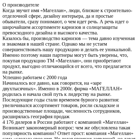
О производителе
Когда звучит имя «Магеллан», люди, близкие к строительно-
отделочной сфере, дизайну интерьера, да и простые
обыватели, сразу понимают, о чем идет речь. А речь идет о
широчайшем ассортименте карнизов и солнцезащиты
превосходного дизайна и высокого качества.
Казалось бы, производство карнизов — тема давно изученная
и знакомая в нашей стране. Однако мы не устаем
совершенствовать нашу продукцию и делать ее уникальной.
Именно поэтому наши партнеры могут быть уверены, что,
покупая продукцию ТМ «Магеллан», они приобретают
продукт, выгодно отличающийся от всего, что предлагается
на рынке.
Успешно работаем с 2000 года
Начиналось все давно, как говорится, на «заре
двухтысячных». Именно в 2000г. фирма «МАГЕЛЛАН»
родилась и начала свой путь к лидерству на рынке.
Последующие годы стали временем бурного развития:
увеличивался ассортимент товаров, росли складские и
производственные площади, численность сотрудников,
расширялась география продаж
4 176 дилеров в России работают с компанией «Магеллан»
Возникает закономерный вопрос: чем же обусловлена такая
популярность компании? Ответ прост: компания «Магеллан»
сама «сделала свое имя. Не делая громких заявлений, не давая