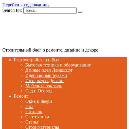
Перейти к содержанию
Search for:
Строительный блог о ремонте, дизайне и декоре
Благоустройство и быт
Бытовая техника и оборудование
Дачные идеи Ландшафт
Идеи своими руками
Интерьер и Дизайн
Мебель и текстиль
Сад и Огород
Ремонт
Окна и двери
Пол
Потолок
Сантехника
Стены
Стройматериалы