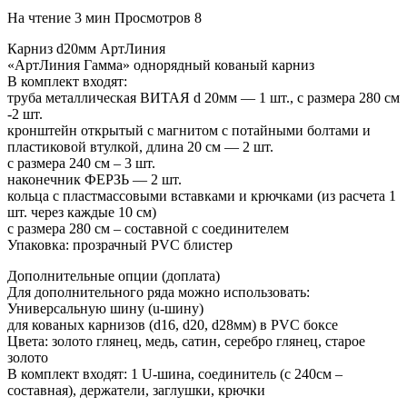
На чтение
3 мин
Просмотров
8
Карниз d20мм АртЛиния
«АртЛиния Гамма» однорядный кованый карниз
В комплект входят:
труба металлическая ВИТАЯ d 20мм — 1 шт., с размера 280 см
-2 шт.
кронштейн открытый с магнитом с потайными болтами и
пластиковой втулкой, длина 20 см — 2 шт.
с размера 240 см – 3 шт.
наконечник ФЕРЗЬ — 2 шт.
кольца с пластмассовыми вставками и крючками (из расчета 1
шт. через каждые 10 см)
с размера 280 см – составной с соединителем
Упаковка: прозрачный PVC блистер
Дополнительные опции (доплата)
Для дополнительного ряда можно использовать:
Универсальную шину (u-шину)
для кованых карнизов (d16, d20, d28мм) в PVC боксе
Цвета: золото глянец, медь, сатин, серебро глянец, старое
золото
В комплект входят: 1 U-шина, соединитель (с 240см –
составная), держатели, заглушки, крючки