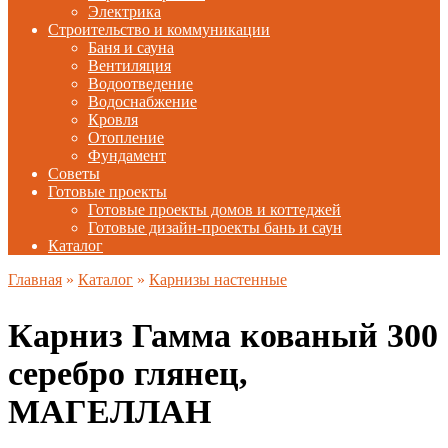
Электрика
Строительство и коммуникации
Баня и сауна
Вентиляция
Водоотведение
Водоснабжение
Кровля
Отопление
Фундамент
Советы
Готовые проекты
Готовые проекты домов и коттеджей
Готовые дизайн-проекты бань и саун
Каталог
Главная
»
Каталог
»
Карнизы настенные
Карниз Гамма кованый 300
серебро глянец,
МАГЕЛЛАН