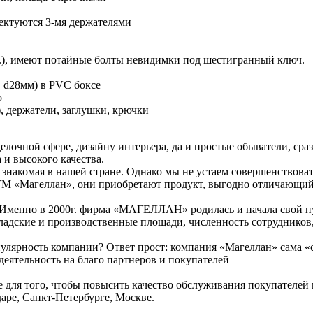
лектуются 3-мя держателями
), имеют потайные болты невидимки под шестигранный ключ.
, d28мм) в PVC боксе
о
), держатели, заглушки, крючки
елочной сфере, дизайну интерьера, да и простые обыватели, сра
и высокого качества.
и знакомая в нашей стране. Однако мы не устаем совершенствов
М «Магеллан», они приобретают продукт, выгодно отличающийся
». Именно в 2000г. фирма «МАГЕЛЛАН» родилась и начала свой п
кладские и производственные площади, численность сотрудников
улярность компании? Ответ прост: компания «Магеллан» сама «сд
деятельность на благо партнеров и покупателей
се для того, чтобы повысить качество обслуживания покупателей
аре, Санкт-Петербурге, Москве.