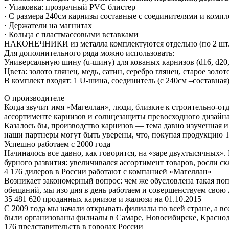
· Упаковка: прозрачный PVC блистер
· С размера 240см карнизы составные с соединителями и комп
· Держатели на магнитах
· Кольца с пластмассовыми вставками
НАКОНЕЧНИКИ из металла комплектуются отдельно (по 2 шт.
Для дополнительного ряда можно использовать:
Универсальную шину (u-шину) для кованых карнизов (d16, d20
Цвета: золото глянец, медь, сатин, серебро глянец, старое золот
В комплект входят: 1 U-шина, соединитель (с 240см –составная
О производителе
Когда звучит имя «Магеллан», люди, близкие к строительно-отд
ассортименте карнизов и солнцезащиты превосходного дизайна 
Казалось бы, производство карнизов — тема давно изученная 
наши партнеры могут быть уверены, что, покупая продукцию Т
Успешно работаем с 2000 года
Начиналось все давно, как говорится, на «заре двухтысячных
бурного развития: увеличивался ассортимент товаров, росли с
4 176 дилеров в России работают с компанией «Магеллан»
Возникает закономерный вопрос: чем же обусловлена такая поп
обещаний, мы изо дня в день работаем и совершенствуем свою 
35 481 620 проданных карнизов и жалюзи на 01.10.2015
С 2009 года мы начали открывать филиалы по всей стране, а в
были организованы филиалы в Самаре, Новосибирске, Краснод
176 представительств в городах России