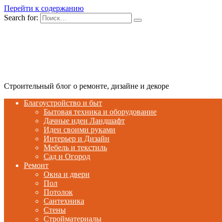
Перейти к содержанию
Search for:
Строительный блог о ремонте, дизайне и декоре
Благоустройство и быт
Бытовая техника и оборудование
Дачные идеи Ландшафт
Идеи своими руками
Интерьер и Дизайн
Мебель и текстиль
Сад и Огород
Ремонт
Окна и двери
Пол
Потолок
Сантехника
Стены
Стройматериалы