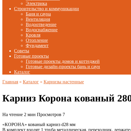
Электрика
Строительство и коммуникации
Баня и сауна
Вентиляция
Водоотведение
Водоснабжение
Кровля
Отопление
Фундамент
Советы
Готовые проекты
Готовые проекты домов и коттеджей
Готовые дизайн-проекты бань и саун
Каталог
Главная
»
Каталог
»
Карнизы настенные
Карниз Корона кованый 28
На чтение
2 мин
Просмотров
7
«КОРОНА» кованый карниз d28 мм
В комплект входят 1 труба металлическая, переходник, держате