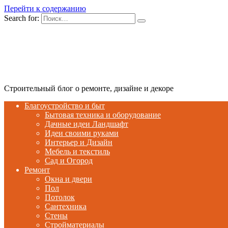
Перейти к содержанию
Search for:
Строительный блог о ремонте, дизайне и декоре
Благоустройство и быт
Бытовая техника и оборудование
Дачные идеи Ландшафт
Идеи своими руками
Интерьер и Дизайн
Мебель и текстиль
Сад и Огород
Ремонт
Окна и двери
Пол
Потолок
Сантехника
Стены
Стройматериалы