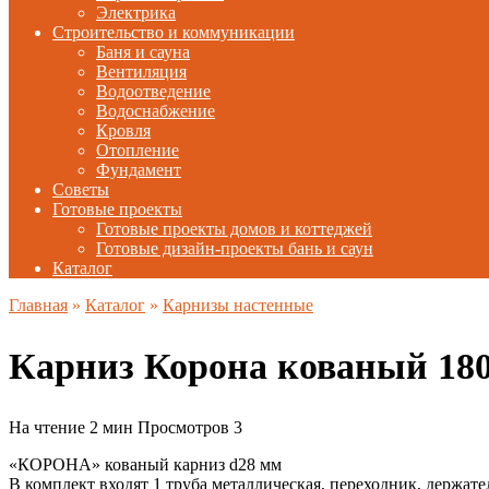
Электрика
Строительство и коммуникации
Баня и сауна
Вентиляция
Водоотведение
Водоснабжение
Кровля
Отопление
Фундамент
Советы
Готовые проекты
Готовые проекты домов и коттеджей
Готовые дизайн-проекты бань и саун
Каталог
Главная
»
Каталог
»
Карнизы настенные
Карниз Корона кованый 18
На чтение
2 мин
Просмотров
3
«КОРОНА» кованый карниз d28 мм
В комплект входят 1 труба металлическая, переходник, держате