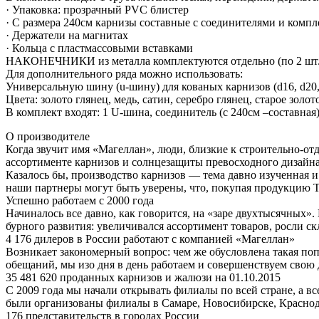
· Упаковка: прозрачный PVC блистер
· С размера 240см карнизы составные с соединителями и комп
· Держатели на магнитах
· Кольца с пластмассовыми вставками
НАКОНЕЧНИКИ из металла комплектуются отдельно (по 2 шт.
Для дополнительного ряда можно использовать:
Универсальную шину (u-шину) для кованых карнизов (d16, d20
Цвета: золото глянец, медь, сатин, серебро глянец, старое золот
В комплект входят: 1 U-шина, соединитель (с 240см –составная
О производителе
Когда звучит имя «Магеллан», люди, близкие к строительно-отд
ассортименте карнизов и солнцезащиты превосходного дизайна 
Казалось бы, производство карнизов — тема давно изученная 
наши партнеры могут быть уверены, что, покупая продукцию Т
Успешно работаем с 2000 года
Начиналось все давно, как говорится, на «заре двухтысячных
бурного развития: увеличивался ассортимент товаров, росли с
4 176 дилеров в России работают с компанией «Магеллан»
Возникает закономерный вопрос: чем же обусловлена такая поп
обещаний, мы изо дня в день работаем и совершенствуем свою 
35 481 620 проданных карнизов и жалюзи на 01.10.2015
С 2009 года мы начали открывать филиалы по всей стране, а в
были организованы филиалы в Самаре, Новосибирске, Краснод
176 представительств в городах России