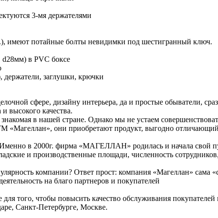
лектуются 3-мя держателями
), имеют потайные болты невидимки под шестигранный ключ.
, d28мм) в PVC боксе
о
), держатели, заглушки, крючки
елочной сфере, дизайну интерьера, да и простые обыватели, сра
и высокого качества.
и знакомая в нашей стране. Однако мы не устаем совершенствов
М «Магеллан», они приобретают продукт, выгодно отличающийся
». Именно в 2000г. фирма «МАГЕЛЛАН» родилась и начала свой п
кладские и производственные площади, численность сотрудников
улярность компании? Ответ прост: компания «Магеллан» сама «сд
деятельность на благо партнеров и покупателей
се для того, чтобы повысить качество обслуживания покупателей
аре, Санкт-Петербурге, Москве.