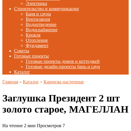
Электрика
Строительство и коммуникации
Баня и сауна
Вентиляция
Водоотведение
Водоснабжение
Кровля
Отопление
Фундамент
Советы
Готовые проекты
Готовые проекты домов и коттеджей
Готовые дизайн-проекты бань и саун
Каталог
Главная
»
Каталог
»
Карнизы настенные
Заглушка Президент 2 шт
золото старое, МАГЕЛЛАН
На чтение
2 мин
Просмотров
7