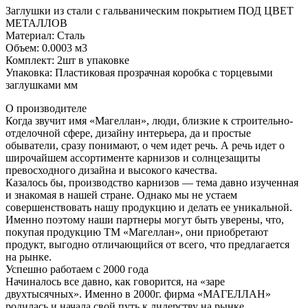
Заглушки из стали с гальваническим покрытием ПОД ЦВЕТ
МЕТАЛЛОВ
Материал: Сталь
Объем: 0.0003 м3
Комплект: 2шт в упаковке
Упаковка: Пластиковая прозрачная коробка с торцевыми
заглушками мм
О производителе
Когда звучит имя «Магеллан», люди, близкие к строительно-
отделочной сфере, дизайну интерьера, да и простые
обыватели, сразу понимают, о чем идет речь. А речь идет о
широчайшем ассортименте карнизов и солнцезащиты
превосходного дизайна и высокого качества.
Казалось бы, производство карнизов — тема давно изученная
и знакомая в нашей стране. Однако мы не устаем
совершенствовать нашу продукцию и делать ее уникальной.
Именно поэтому наши партнеры могут быть уверены, что,
покупая продукцию ТМ «Магеллан», они приобретают
продукт, выгодно отличающийся от всего, что предлагается
на рынке.
Успешно работаем с 2000 года
Начиналось все давно, как говорится, на «заре
двухтысячных». Именно в 2000г. фирма «МАГЕЛЛАН»
родилась и начала свой путь к лидерству на рынке.