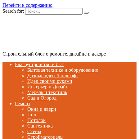
Перейти к содержанию
Search for:
Строительный блог о ремонте, дизайне и декоре
Благоустройство и быт
Бытовая техника и оборудование
Дачные идеи Ландшафт
Идеи своими руками
Интерьер и Дизайн
Мебель и текстиль
Сад и Огород
Ремонт
Окна и двери
Пол
Потолок
Сантехника
Стены
Стройматериалы