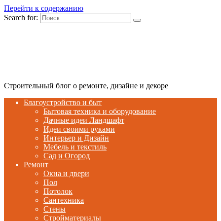
Перейти к содержанию
Search for:
Строительный блог о ремонте, дизайне и декоре
Благоустройство и быт
Бытовая техника и оборудование
Дачные идеи Ландшафт
Идеи своими руками
Интерьер и Дизайн
Мебель и текстиль
Сад и Огород
Ремонт
Окна и двери
Пол
Потолок
Сантехника
Стены
Стройматериалы