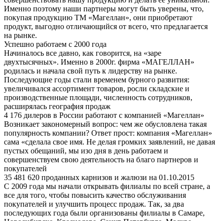
Именно поэтому наши партнеры могут быть уверены, что,
покупая продукцию ТМ «Магеллан», они приобретают
продукт, выгодно отличающийся от всего, что предлагается
на рынке.
Успешно работаем с 2000 года
Начиналось все давно, как говорится, на «заре
двухтысячных». Именно в 2000г. фирма «МАГЕЛЛАН»
родилась и начала свой путь к лидерству на рынке.
Последующие годы стали временем бурного развития:
увеличивался ассортимент товаров, росли складские и
производственные площади, численность сотрудников,
расширялась география продаж
4 176 дилеров в России работают с компанией «Магеллан»
Возникает закономерный вопрос: чем же обусловлена такая
популярность компании? Ответ прост: компания «Магеллан»
сама «сделала свое имя. Не делая громких заявлений, не давая
пустых обещаний, мы изо дня в день работаем и
совершенствуем свою деятельность на благо партнеров и
покупателей
35 481 620 проданных карнизов и жалюзи на 01.10.2015
С 2009 года мы начали открывать филиалы по всей стране, а
все для того, чтобы повысить качество обслуживания
покупателей и улучшить процесс продаж. Так, за два
последующих года были организованы филиалы в Самаре,