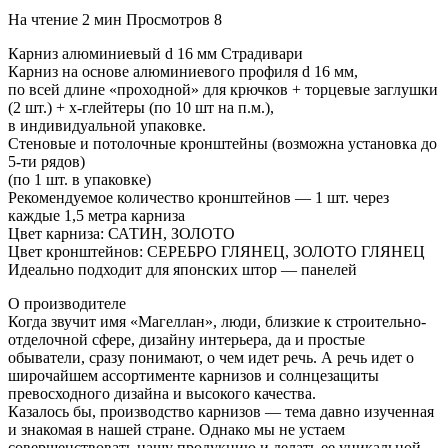
На чтение
2 мин
Просмотров
8
Карниз алюминиевый d 16 мм Страдивари
Карниз на основе алюминиевого профиля d 16 мм,
по всей длине «проходной» для крючков + торцевые заглушки
(2 шт.) + х-глейтеры (по 10 шт на п.м.),
в индивидуальной упаковке.
Стеновые и потолочные кронштейны (возможна установка до
5-ти рядов)
(по 1 шт. в упаковке)
Рекомендуемое количество кронштейнов — 1 шт. через
каждые 1,5 метра карниза
Цвет карниза: САТИН, ЗОЛОТО
Цвет кронштейнов: СЕРЕБРО ГЛЯНЕЦ, ЗОЛОТО ГЛЯНЕЦ
Идеально подходит для японских штор — панелей
О производителе
Когда звучит имя «Магеллан», люди, близкие к строительно-
отделочной сфере, дизайну интерьера, да и простые
обыватели, сразу понимают, о чем идет речь. А речь идет о
широчайшем ассортименте карнизов и солнцезащиты
превосходного дизайна и высокого качества.
Казалось бы, производство карнизов — тема давно изученная
и знакомая в нашей стране. Однако мы не устаем
совершенствовать нашу продукцию и делать ее уникальной.