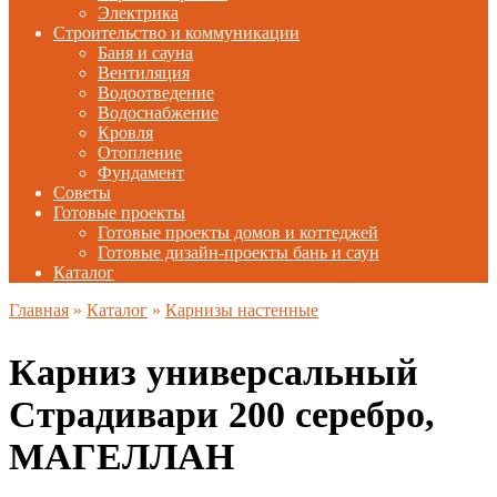
Электрика
Строительство и коммуникации
Баня и сауна
Вентиляция
Водоотведение
Водоснабжение
Кровля
Отопление
Фундамент
Советы
Готовые проекты
Готовые проекты домов и коттеджей
Готовые дизайн-проекты бань и саун
Каталог
Главная
»
Каталог
»
Карнизы настенные
Карниз универсальный
Страдивари 200 серебро,
МАГЕЛЛАН