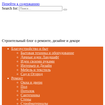
Перейти к содержанию
Search for:
Строительный блог о ремонте, дизайне и декоре
Благоустройство и быт
Бытовая техника и оборудование
Дачные идеи Ландшафт
Идеи своими руками
Интерьер и Дизайн
Мебель и текстиль
Сад и Огород
Ремонт
Окна и двери
Пол
Потолок
Сантехника
Стены
Стройматериалы