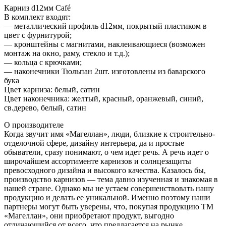
Карниз d12мм Café
В комплект входят:
— металлический профиль d12мм, покрытый пластиком в
цвет с фурнитурой;
— кронштейны с магнитами, наклеивающиеся (возможен
монтаж на окно, раму, стекло и т.д.);
— кольца с крючками;
— наконечники Тюльпан 2шт. изготовлены из баварского
бука
Цвет карниза: белый, сатин
Цвет наконечника: желтый, красный, оранжевый, синий,
св.дерево, белый, сатин
О производителе
Когда звучит имя «Магеллан», люди, близкие к строительно-
отделочной сфере, дизайну интерьера, да и простые
обыватели, сразу понимают, о чем идет речь. А речь идет о
широчайшем ассортименте карнизов и солнцезащиты
превосходного дизайна и высокого качества. Казалось бы,
производство карнизов — тема давно изученная и знакомая в
нашей стране. Однако мы не устаем совершенствовать нашу
продукцию и делать ее уникальной. Именно поэтому наши
партнеры могут быть уверены, что, покупая продукцию ТМ
«Магеллан», они приобретают продукт, выгодно
отличающийся от всего, что предлагается на рынке.