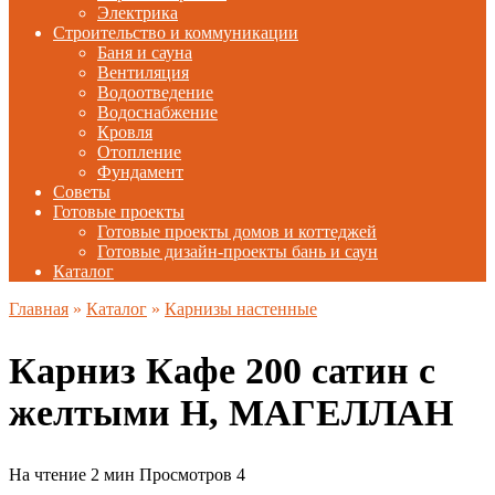
Электрика
Строительство и коммуникации
Баня и сауна
Вентиляция
Водоотведение
Водоснабжение
Кровля
Отопление
Фундамент
Советы
Готовые проекты
Готовые проекты домов и коттеджей
Готовые дизайн-проекты бань и саун
Каталог
Главная
»
Каталог
»
Карнизы настенные
Карниз Кафе 200 сатин с
желтыми Н, МАГЕЛЛАН
На чтение
2 мин
Просмотров
4