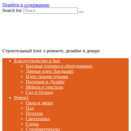
Перейти к содержанию
Search for:
Строительный блог о ремонте, дизайне и декоре
Благоустройство и быт
Бытовая техника и оборудование
Дачные идеи Ландшафт
Идеи своими руками
Интерьер и Дизайн
Мебель и текстиль
Сад и Огород
Ремонт
Окна и двери
Пол
Потолок
Сантехника
Стены
Стройматериалы