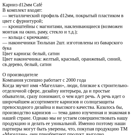
Карниз d12мм Café
В комплект входят:
— металлический профиль d12мм, покрытый пластиком в
цвет с фурнитурой;
— кронштейны с магнитами, наклеивающиеся (возможен
монтаж на окно, раму, стекло и т.д.);
— кольца с крючками;
— наконечники Тюльпан 2шт. изготовлены из баварского
бука
Цвет карниза: белый, сатин
Цвет наконечника: желтый, красный, оранжевый, синий,
св.дерево, белый, сатин
О производителе
Компания успешно работает с 2000 года
Когда звучит имя «Магеллан», люди, близкие к строительно-
отделочной сфере, дизайну интерьера, да и простые
обыватели, сразу понимают, о чем идет речь. А речь идет о
широчайшем ассортименте карнизов и солнцезащиты
превосходного дизайна и высокого качества. Казалось бы,
производство карнизов — тема давно изученная и знакомая в
нашей стране. Однако мы не устаем совершенствовать нашу
продукцию и делать ее уникальной. Именно поэтому наши
партнеры могут быть уверены, что, покупая продукцию ТМ
«Магеллан», они приобретают продукт, выгодно