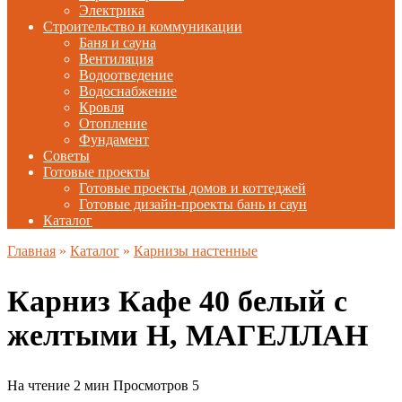
Электрика
Строительство и коммуникации
Баня и сауна
Вентиляция
Водоотведение
Водоснабжение
Кровля
Отопление
Фундамент
Советы
Готовые проекты
Готовые проекты домов и коттеджей
Готовые дизайн-проекты бань и саун
Каталог
Главная
»
Каталог
»
Карнизы настенные
Карниз Кафе 40 белый с
желтыми Н, МАГЕЛЛАН
На чтение
2 мин
Просмотров
5