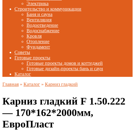
Электрика
Строительство и коммуникации
Баня и сауна
Вентиляция
Водоотведение
Водоснабжение
Кровля
Отопление
Фундамент
Советы
Готовые проекты
Готовые проекты домов и коттеджей
Готовые дизайн-проекты бань и саун
Каталог
Главная
»
Каталог
»
Карниз гладкий
Карниз гладкий F 1.50.222
— 170*162*2000мм,
ЕвроПласт