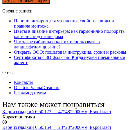
Свежие записи
Пенополистирол для утепления: свойства, виды и
правила монтажа
Цветы в дизайне интерьера: как гармонично подобрать
растения под стиль дома
Что такое габионы и как их использовать в
ландшафтном дизайне?
Открыть ООО: пошаговая инструкция, сроки и расходы
Сертификаты с 3D-фольгой. Когда нужен премиальный
акцент
О нас
Контакты
О сайте VannaDream.ru
Рекламодателям
Вам также может понравиться
Карниз гладкий 6.50.172 — 47*48*2000мм, ЕвроПласт
Характеристики
0
9
Карниз гладкий 6.50.154 — 23*23*2000мм, ЕвроПласт