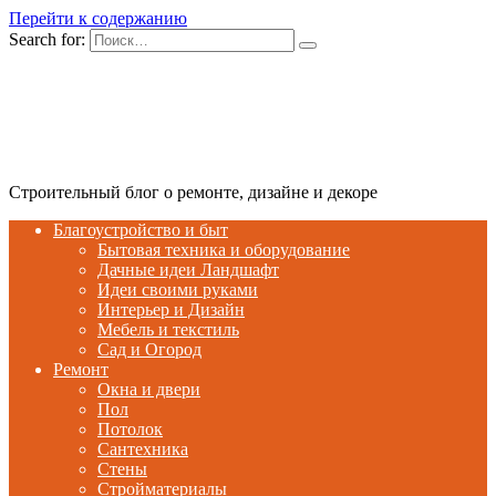
Перейти к содержанию
Search for:
Строительный блог о ремонте, дизайне и декоре
Благоустройство и быт
Бытовая техника и оборудование
Дачные идеи Ландшафт
Идеи своими руками
Интерьер и Дизайн
Мебель и текстиль
Сад и Огород
Ремонт
Окна и двери
Пол
Потолок
Сантехника
Стены
Стройматериалы