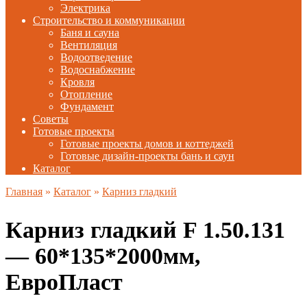
Электрика
Строительство и коммуникации
Баня и сауна
Вентиляция
Водоотведение
Водоснабжение
Кровля
Отопление
Фундамент
Советы
Готовые проекты
Готовые проекты домов и коттеджей
Готовые дизайн-проекты бань и саун
Каталог
Главная
»
Каталог
»
Карниз гладкий
Карниз гладкий F 1.50.131
— 60*135*2000мм,
ЕвроПласт