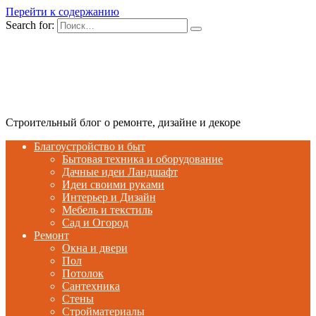
Перейти к содержанию
Search for:
Строительный блог о ремонте, дизайне и декоре
Благоустройство и быт
Бытовая техника и оборудование
Дачные идеи Ландшафт
Идеи своими руками
Интерьер и Дизайн
Мебель и текстиль
Сад и Огород
Ремонт
Окна и двери
Пол
Потолок
Сантехника
Стены
Стройматериалы