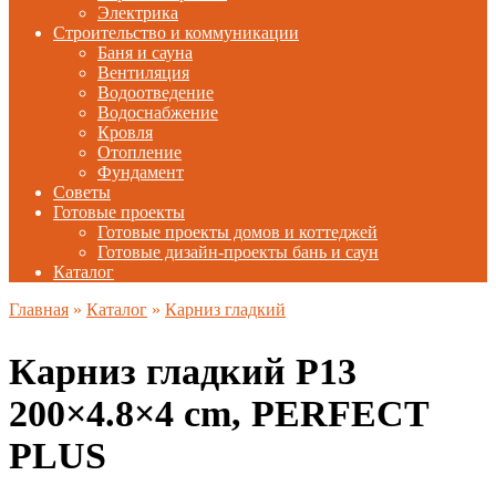
Электрика
Строительство и коммуникации
Баня и сауна
Вентиляция
Водоотведение
Водоснабжение
Кровля
Отопление
Фундамент
Советы
Готовые проекты
Готовые проекты домов и коттеджей
Готовые дизайн-проекты бань и саун
Каталог
Главная
»
Каталог
»
Карниз гладкий
Карниз гладкий P13
200×4.8×4 cm, PERFECT
PLUS