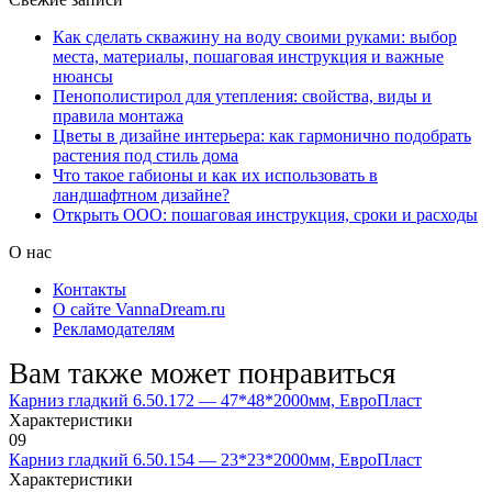
Как сделать скважину на воду своими руками: выбор
места, материалы, пошаговая инструкция и важные
нюансы
Пенополистирол для утепления: свойства, виды и
правила монтажа
Цветы в дизайне интерьера: как гармонично подобрать
растения под стиль дома
Что такое габионы и как их использовать в
ландшафтном дизайне?
Открыть ООО: пошаговая инструкция, сроки и расходы
О нас
Контакты
О сайте VannaDream.ru
Рекламодателям
Вам также может понравиться
Карниз гладкий 6.50.172 — 47*48*2000мм, ЕвроПласт
Характеристики
0
9
Карниз гладкий 6.50.154 — 23*23*2000мм, ЕвроПласт
Характеристики