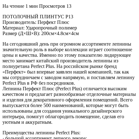
На чтение
1 мин
Просмотров
13
ПОТОЛОЧНЫЙ ПЛИНТУС P13
Производитель: Перфект Плюс
Материал: Ударопрочный полимер
Размер (Д×Ш×В): 200см×4.8см×4см
На сегодняшний день при огромном ассортименте лепнины
значительную роль в выборе коллекции играет соотношение
цены и качества. Именно по этому показателю лидирующее
место занимает китайский производитель лепнины из
полиуретана Perfect Plus. На российском рынке бренд
«Перфект» был впервые заявлен нашей компанией, так как
мы сотрудничаем с заводом напрямую, и поставляем лепнину
Perfect Plus в РФ без посредников.
Лепнина Перфект Плюс (Perfect Plus) отличается высоким
качеством и предлагает разнообразные отделочные материалы
и изделия для декоративного оформления помещений. Всего
выпускается более 500 наименований, которые могут быть
использованы для создания уникального дизайнерского
интерьера, помогут облагородить помещение, сделав его
уютным и аккуратным.
Преимущества лепнины Perfect Plus:
· большой ассортимент лепного декора;