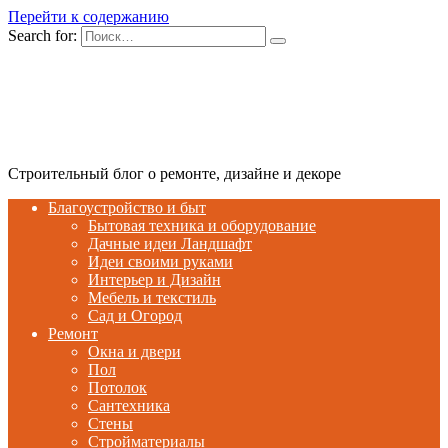
Перейти к содержанию
Search for:
Строительный блог о ремонте, дизайне и декоре
Благоустройство и быт
Бытовая техника и оборудование
Дачные идеи Ландшафт
Идеи своими руками
Интерьер и Дизайн
Мебель и текстиль
Сад и Огород
Ремонт
Окна и двери
Пол
Потолок
Сантехника
Стены
Стройматериалы