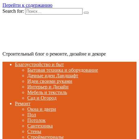
Перейти к содержанию
Search for:
Строительный блог о ремонте, дизайне и декоре
Благоустройство и быт
Бытовая техника и оборудование
Дачные идеи Ландшафт
Идеи своими руками
Интерьер и Дизайн
Мебель и текстиль
Сад и Огород
Ремонт
Окна и двери
Пол
Потолок
Сантехника
Стены
Стройматериалы