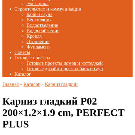
Электрика
Строительство и коммуникации
Баня и сауна
Вентиляция
Водоотведение
Водоснабжение
Кровля
Отопление
Фундамент
Советы
Готовые проекты
Готовые проекты домов и коттеджей
Готовые дизайн-проекты бань и саун
Каталог
Главная
»
Каталог
»
Карниз гладкий
Карниз гладкий P02
200×1.2×1.9 cm, PERFECT
PLUS