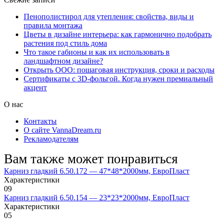
Пенополистирол для утепления: свойства, виды и
правила монтажа
Цветы в дизайне интерьера: как гармонично подобрать
растения под стиль дома
Что такое габионы и как их использовать в
ландшафтном дизайне?
Открыть ООО: пошаговая инструкция, сроки и расходы
Сертификаты с 3D-фольгой. Когда нужен премиальный
акцент
О нас
Контакты
О сайте VannaDream.ru
Рекламодателям
Вам также может понравиться
Карниз гладкий 6.50.172 — 47*48*2000мм, ЕвроПласт
Характеристики
0
9
Карниз гладкий 6.50.154 — 23*23*2000мм, ЕвроПласт
Характеристики
0
5