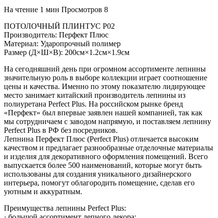
На чтение
1 мин
Просмотров
8
ПОТОЛОЧНЫЙ ПЛИНТУС P02
Производитель: Перфект Плюс
Материал: Ударопрочный полимер
Размер (Д×Ш×В): 200см×1.2см×1.9см
На сегодняшний день при огромном ассортименте лепнины
значительную роль в выборе коллекции играет соотношение
цены и качества. Именно по этому показателю лидирующее
место занимает китайский производитель лепнины из
полиуретана Perfect Plus. На российском рынке бренд
«Перфект» был впервые заявлен нашей компанией, так как
мы сотрудничаем с заводом напрямую, и поставляем лепнину
Perfect Plus в РФ без посредников.
Лепнина Перфект Плюс (Perfect Plus) отличается высоким
качеством и предлагает разнообразные отделочные материалы
и изделия для декоративного оформления помещений. Всего
выпускается более 500 наименований, которые могут быть
использованы для создания уникального дизайнерского
интерьера, помогут облагородить помещение, сделав его
уютным и аккуратным.
Преимущества лепнины Perfect Plus:
· большой ассортимент лепного декора;