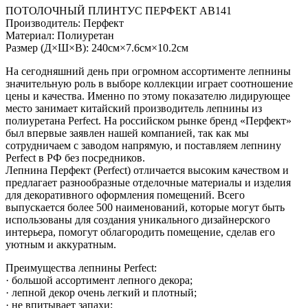
ПОТОЛОЧНЫЙ ПЛИНТУС ПЕРФЕКТ AB141
Производитель: Перфект
Материал: Полиуретан
Размер (Д×Ш×В): 240см×7.6см×10.2см
На сегодняшний день при огромном ассортименте лепнины
значительную роль в выборе коллекции играет соотношение
цены и качества. Именно по этому показателю лидирующее
место занимает китайский производитель лепнины из
полиуретана Perfect. На российском рынке бренд «Перфект»
был впервые заявлен нашей компанией, так как мы
сотрудничаем с заводом напрямую, и поставляем лепнину
Perfect в РФ без посредников.
Лепнина Перфект (Perfect) отличается высоким качеством и
предлагает разнообразные отделочные материалы и изделия
для декоративного оформления помещений. Всего
выпускается более 500 наименований, которые могут быть
использованы для создания уникального дизайнерского
интерьера, помогут облагородить помещение, сделав его
уютным и аккуратным.
Преимущества лепнины Perfect:
· большой ассортимент лепного декора;
· лепной декор очень легкий и плотный;
· не впитывает запахи;