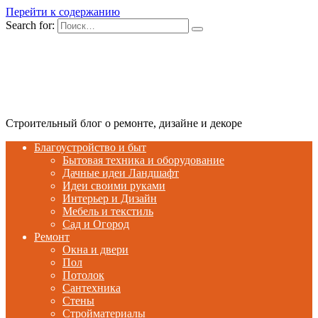
Перейти к содержанию
Search for:
Строительный блог о ремонте, дизайне и декоре
Благоустройство и быт
Бытовая техника и оборудование
Дачные идеи Ландшафт
Идеи своими руками
Интерьер и Дизайн
Мебель и текстиль
Сад и Огород
Ремонт
Окна и двери
Пол
Потолок
Сантехника
Стены
Стройматериалы