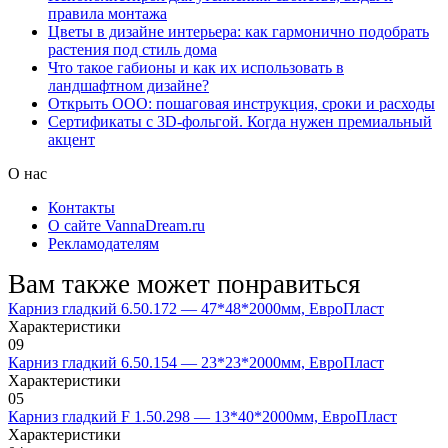
правила монтажа
Цветы в дизайне интерьера: как гармонично подобрать
растения под стиль дома
Что такое габионы и как их использовать в
ландшафтном дизайне?
Открыть ООО: пошаговая инструкция, сроки и расходы
Сертификаты с 3D-фольгой. Когда нужен премиальный
акцент
О нас
Контакты
О сайте VannaDream.ru
Рекламодателям
Вам также может понравиться
Карниз гладкий 6.50.172 — 47*48*2000мм, ЕвроПласт
Характеристики
0
9
Карниз гладкий 6.50.154 — 23*23*2000мм, ЕвроПласт
Характеристики
0
5
Карниз гладкий F 1.50.298 — 13*40*2000мм, ЕвроПласт
Характеристики