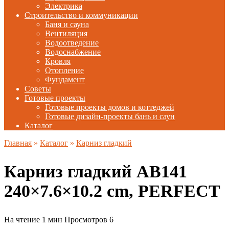
Электрика
Строительство и коммуникации
Баня и сауна
Вентиляция
Водоотведение
Водоснабжение
Кровля
Отопление
Фундамент
Советы
Готовые проекты
Готовые проекты домов и коттеджей
Готовые дизайн-проекты бань и саун
Каталог
Главная
»
Каталог
»
Карниз гладкий
Карниз гладкий AB141
240×7.6×10.2 cm, PERFECT
На чтение
1 мин
Просмотров
6