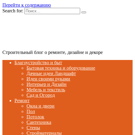
Перейти к содержанию
Search for:
Строительный блог о ремонте, дизайне и декоре
Благоустройство и быт
Бытовая техника и оборудование
Дачные идеи Ландшафт
Идеи своими руками
Интерьер и Дизайн
Мебель и текстиль
Сад и Огород
Ремонт
Окна и двери
Пол
Потолок
Сантехника
Стены
Стройматериалы