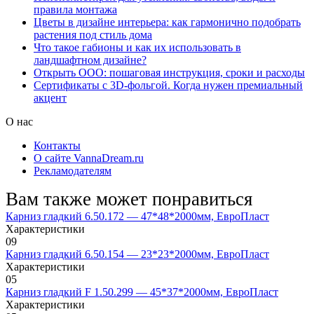
правила монтажа
Цветы в дизайне интерьера: как гармонично подобрать
растения под стиль дома
Что такое габионы и как их использовать в
ландшафтном дизайне?
Открыть ООО: пошаговая инструкция, сроки и расходы
Сертификаты с 3D-фольгой. Когда нужен премиальный
акцент
О нас
Контакты
О сайте VannaDream.ru
Рекламодателям
Вам также может понравиться
Карниз гладкий 6.50.172 — 47*48*2000мм, ЕвроПласт
Характеристики
0
9
Карниз гладкий 6.50.154 — 23*23*2000мм, ЕвроПласт
Характеристики
0
5
Карниз гладкий F 1.50.299 — 45*37*2000мм, ЕвроПласт
Характеристики