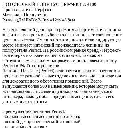
ПОТОЛОЧНЫЙ ПЛИНТУС ПЕРФЕКТ AB109
Производитель: Перфект
Материал: Полиуретан
Размер (Д×Ш×В): 240см×12см×8.8см
На сегодняшний день при огромном ассортименте лепнины
значительную роль в выборе коллекции играет соотношение
цены и качества. Именно по этому показателю лидирующее
место занимает китайский производитель лепнины из
полиуретана Perfect. На российском рынке бренд «Перфект»
был впервые заявлен нашей компанией, так как мы
сотрудничаем с заводом напрямую, и поставляем лепнину
Perfect в РФ без посредников.
Лепнина Перфект (Perfect) отличается высоким качеством и
предлагает разнообразные отделочные материалы и изделия
для декоративного оформления помещений. Всего
выпускается более 500 наименований, которые могут быть
использованы для создания уникального дизайнерского
интерьера, помогут облагородить помещение, сделав его
уютным и аккуратным.
Преимущества лепнины Perfect:
· большой ассортимент лепного декора;
· лепной декор очень легкий и плотный;
· не впитывает запахи;