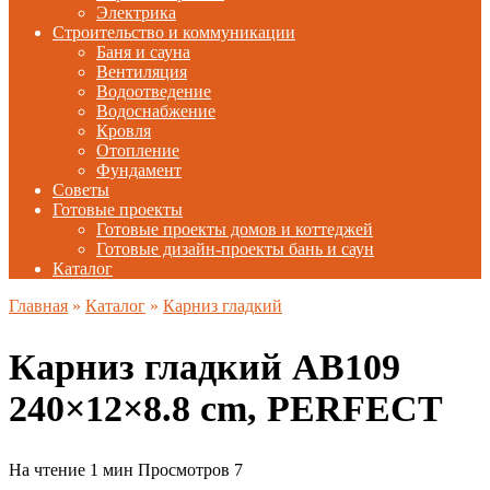
Электрика
Строительство и коммуникации
Баня и сауна
Вентиляция
Водоотведение
Водоснабжение
Кровля
Отопление
Фундамент
Советы
Готовые проекты
Готовые проекты домов и коттеджей
Готовые дизайн-проекты бань и саун
Каталог
Главная
»
Каталог
»
Карниз гладкий
Карниз гладкий AB109
240×12×8.8 cm, PERFECT
На чтение
1 мин
Просмотров
7