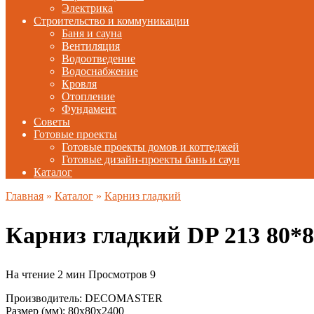
Электрика
Строительство и коммуникации
Баня и сауна
Вентиляция
Водоотведение
Водоснабжение
Кровля
Отопление
Фундамент
Советы
Готовые проекты
Готовые проекты домов и коттеджей
Готовые дизайн-проекты бань и саун
Каталог
Главная
»
Каталог
»
Карниз гладкий
Карниз гладкий DP 213 80
На чтение
2 мин
Просмотров
9
Производитель: DECOMASTER
Размер (мм): 80x80x2400