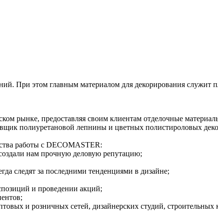
ений. При этом главным материалом для декорирования служит
ком рынке, предоставляя своим клиентам отделочные материал
щик полиуретановой лепнины и цветных полистироловых декор
щества работы с DECOMASTER:
создали нам прочную деловую репутацию;
гда следят за последними тенденциями в дизайне;
спозиций и проведении акций;
иентов;
птовых и розничных сетей, дизайнерских студий, строительных 