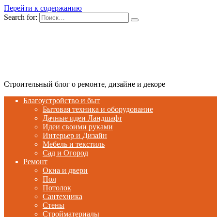
Перейти к содержанию
Search for:
Строительный блог о ремонте, дизайне и декоре
Благоустройство и быт
Бытовая техника и оборудование
Дачные идеи Ландшафт
Идеи своими руками
Интерьер и Дизайн
Мебель и текстиль
Сад и Огород
Ремонт
Окна и двери
Пол
Потолок
Сантехника
Стены
Стройматериалы