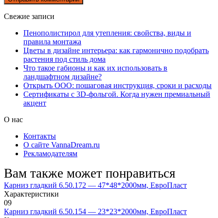
Свежие записи
Пенополистирол для утепления: свойства, виды и
правила монтажа
Цветы в дизайне интерьера: как гармонично подобрать
растения под стиль дома
Что такое габионы и как их использовать в
ландшафтном дизайне?
Открыть ООО: пошаговая инструкция, сроки и расходы
Сертификаты с 3D-фольгой. Когда нужен премиальный
акцент
О нас
Контакты
О сайте VannaDream.ru
Рекламодателям
Вам также может понравиться
Карниз гладкий 6.50.172 — 47*48*2000мм, ЕвроПласт
Характеристики
0
9
Карниз гладкий 6.50.154 — 23*23*2000мм, ЕвроПласт