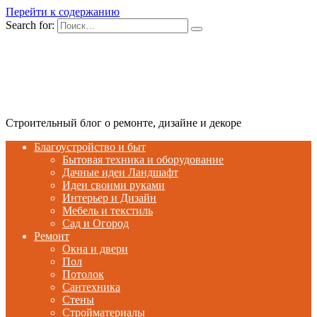
Перейти к содержанию
Search for:
Строительный блог о ремонте, дизайне и декоре
Благоустройство и быт
Бытовая техника и оборудование
Дачные идеи Ландшафт
Идеи своими руками
Интерьер и Дизайн
Мебель и текстиль
Сад и Огород
Ремонт
Окна и двери
Пол
Потолок
Сантехника
Стены
Стройматериалы