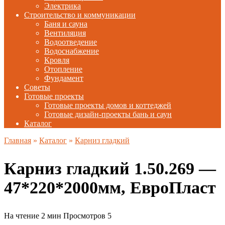
Электрика
Строительство и коммуникации
Баня и сауна
Вентиляция
Водоотведение
Водоснабжение
Кровля
Отопление
Фундамент
Советы
Готовые проекты
Готовые проекты домов и коттеджей
Готовые дизайн-проекты бань и саун
Каталог
Главная
»
Каталог
»
Карниз гладкий
Карниз гладкий 1.50.269 —
47*220*2000мм, ЕвроПласт
На чтение
2 мин
Просмотров
5