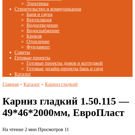
Электрика
Строительство и коммуникации
Баня и сауна
Вентиляция
Водоотведение
Водоснабжение
Кровля
Отопление
Фундамент
Советы
Готовые проекты
Готовые проекты домов и коттеджей
Готовые дизайн-проекты бань и саун
Каталог
Главная
»
Каталог
»
Карниз гладкий
Карниз гладкий 1.50.115 —
49*46*2000мм, ЕвроПласт
На чтение
2 мин
Просмотров
11