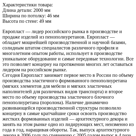
Характеристики товара:
Длина детали: 2000 мм
Ширина по потолку: 46 мм
Высота по стене: 49 мм
Европласт — лидер российского рынка в производстве и
продаже изделий из пенополиуретанов. Европласт —
обладает мощнейшей производственной и научной базами,
солидным штатом специалистов различного профиля и
многолетним опытом работы, использует в производстве
уникальное оборудование и самые передовые технологии. Все
это позволяет концерну на протяжении многих лет оставаться
лидером на российском рынке.
Сегодня Европласт занимает первое место в России по объему
производства эластичного формованного пенополиуретана
(мягких элементов для мебели и мягких эластичных
наполнителей для различных видов транспорта) и второе
место по объему производства эластичного блочного
пенополиуретана (поролона). Наличие динамично
развивающейся производственной структуры позволило
концерну в самые кратчайшие сроки освоить производство
жестких формованных изделий — архитектурного декора и
занять на этом рынке одно из лидирующих мест, неизменно из
года в год, наращивая обороты. Так, выпуск архитектурного
декора в 2006 году по сравнению с 2005 годом вырос в 4 раза,