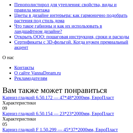
Пенополистирол для утепления: свойства, виды и
правила монтажа
Цветы в дизайне интерьера: как гармонично подобрать
растения под стиль дома
Что такое габионы и как их использовать в
ландшафтном дизайне?
Открыть ООО: пошаговая инструкция, сроки и расходы
Сертификаты с 3D-фольгой. Когда нужен премиальный
акцент
О нас
Контакты
О сайте VannaDream.ru
Рекламодателям
Вам также может понравиться
Карниз гладкий 6.50.172 — 47*48*2000мм, ЕвроПласт
Характеристики
0
9
Карниз гладкий 6.50.154 — 23*23*2000мм, ЕвроПласт
Характеристики
0
5
Карниз гладкий F 1.50.299 — 45*37*2000мм, ЕвроПласт