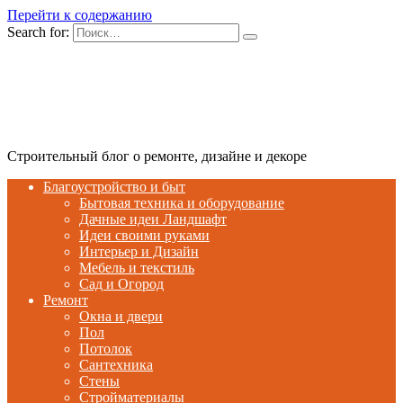
Перейти к содержанию
Search for:
Строительный блог о ремонте, дизайне и декоре
Благоустройство и быт
Бытовая техника и оборудование
Дачные идеи Ландшафт
Идеи своими руками
Интерьер и Дизайн
Мебель и текстиль
Сад и Огород
Ремонт
Окна и двери
Пол
Потолок
Сантехника
Стены
Стройматериалы