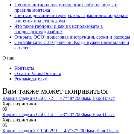
Пенополистирол для утепления: свойства, виды и
правила монтажа
Цветы в дизайне интерьера: как гармонично подобрать
растения под стиль дома
Что такое габионы и как их использовать в
ландшафтном дизайне?
Открыть ООО: пошаговая инструкция, сроки и расходы
Сертификаты с 3D-фольгой. Когда нужен премиальный
акцент
О нас
Контакты
О сайте VannaDream.ru
Рекламодателям
Вам также может понравиться
Карниз гладкий 6.50.172 — 47*48*2000мм, ЕвроПласт
Характеристики
0
9
Карниз гладкий 6.50.154 — 23*23*2000мм, ЕвроПласт
Характеристики
0
5
Карниз гладкий F 1.50.299 — 45*37*2000мм, ЕвроПласт