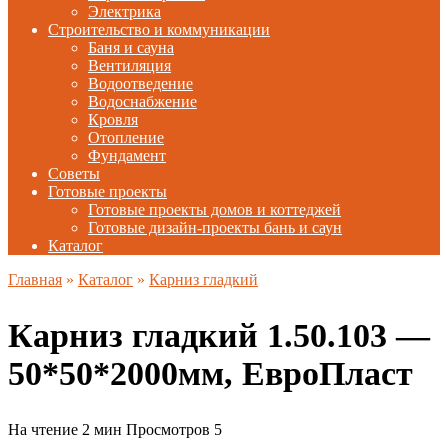
Электрика
Строительство и коммуникации
Баня и сауна
Вентиляция
Водоотведение
Водоснабжение
Кровля
Отопление
Фундамент
Советы
Готовые проекты
Готовые проекты домов и коттеджей
Готовые дизайн-проекты бань и саун
Каталог
Главная
»
Каталог
»
Карниз гладкий
Карниз гладкий 1.50.103 —
50*50*2000мм, ЕвроПласт
На чтение
2 мин
Просмотров
5