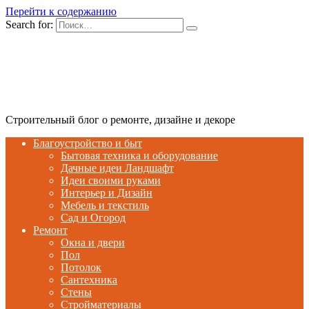
Перейти к содержанию
Search for:
Строительный блог о ремонте, дизайне и декоре
Благоустройство и быт
Бытовая техника и оборудование
Дачные идеи Ландшафт
Идеи своими руками
Интерьер и Дизайн
Мебель и текстиль
Сад и Огород
Ремонт
Окна и двери
Пол
Потолок
Сантехника
Стены
Стройматериалы