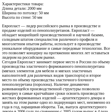
Характеристики товара:
Длина детали: 2000 мм
Ширина по потолку: 50 мм
Высота по стене: 50 мм
Европласт — лидер российского рынка в производстве и
продаже изделий из пенополиуретанов. Европласт —
обладает мощнейшей производственной и научной базами,
солидным штатом специалистов различного профиля и
многолетним опытом работы, использует в производстве
уникальное оборудование и самые передовые технологии. Все
это позволяет концерну на протяжении многих лет оставаться
лидером на российском рынке.
Сегодня Европласт занимает первое место в России по объему
производства эластичного формованного пенополиуретана
(мягких элементов для мебели и мягких эластичных
наполнителей для различных видов транспорта) и второе
место по объему производства эластичного блочного
пенополиуретана (поролона). Наличие динамично
развивающейся производственной структуры позволило
концерну в самые кратчайшие сроки освоить производство
жестких формованных изделий — архитектурного декора и
занять на этом рынке одно из лидирующих мест, неизменно из
года в год, наращивая обороты. Так, выпуск архитектурного
декора в 2006 году по сравнению с 2005 годом вырос в 4 раза,