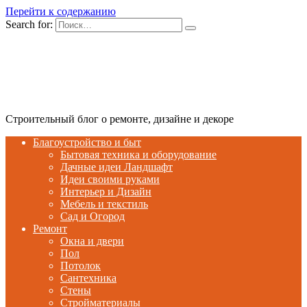
Перейти к содержанию
Search for:
Строительный блог о ремонте, дизайне и декоре
Благоустройство и быт
Бытовая техника и оборудование
Дачные идеи Ландшафт
Идеи своими руками
Интерьер и Дизайн
Мебель и текстиль
Сад и Огород
Ремонт
Окна и двери
Пол
Потолок
Сантехника
Стены
Стройматериалы