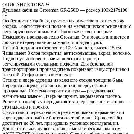
ОПИСАНИЕ ТОВАРА
Душевая кабинка Grossman GR-250D — размер 100x217x100
см
Особенности: Удобная, просторная, качественная немецкая
сборка. Толстостенный поддон на металлическом основании с
регулирующими ножками. Только качество, поверьте
Немецкому производителю Grossman. Эта модель впишется в
любой интерьер ванной комнаты и придаст уют.
Низкий поддон изготовлен из 100% акрила, высота 15 см.
Чаша имеет 3 слоя покрытия, антискользящее, акрил, волокно.
Поддон установлен на металлический каркас, с
регулируемыми стальными ножками. Для безопасной
транспортировки производитель покрывает чашу стрейчевой
пленкой. Сифон идет в комплекте.
Стенки и дверь сделаны из каленого стекла толщина 6 мм.
Передняя лицевая сторона кабинки, двери, стенки —
прозрачные. Система открытия двери — раздвижная с
магнитным замком. Дверь не шумит, закрывается плотно.
Ролики по которым передвигаются дверь сделаны из стали —
это надежно и прочно.
Смеситель и переключатель режимов имеют керамический
картридж, который не боится жесткой воды. Срок службы
достигает до 20 лет, при худших условиях эксплуатации.
Дополнительная душевая лейка с металическим шлангом —
ANTI-TWIST (не скручивается). Очень удобная и прочная во