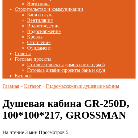
Электрика
Строительство и коммуникации
Баня и сауна
Вентиляция
Водоотведение
Водоснабжение
Кровля
Отопление
Фундамент
Советы
Готовые проекты
Готовые проекты домов и коттеджей
Готовые дизайн-проекты бань и саун
Каталог
Главная
»
Каталог
»
Гидромассажные душевые кабины
Душевая кабина GR-250D,
100*100*217, GROSSMAN
На чтение
3 мин
Просмотров
5