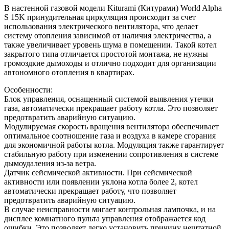
В настенной газовой модели Kiturami (Китурами) World Alpha
S 15K принудительная циркуляция происходит за счет
использования электрического вентилятора, что делает
систему отопления зависимой от наличия электричества, а
также увеличивает уровень шума в помещении. Такой котел
закрытого типа отличается простотой монтажа, не нужны
громоздкие дымоходы и отлично подходит для организации
автономного отопления в квартирах.
Особенности:
Блок управления, оснащенный системой выявления утечки
газа, автоматически прекращает работу котла. Это позволяет
предотвратить аварийную ситуацию.
Модулируемая скорость вращения вентилятора обеспечивает
оптимальное соотношение газа и воздуха в камере сгорания
для экономичной работы котла. Модуляция также гарантирует
стабильную работу при изменении сопротивления в системе
дымоудаления из-за ветра.
Датчик сейсмической активности. При сейсмической
активности или появлении уклона котла более 2, котел
автоматически прекращает работу, что позволяет
предотвратить аварийную ситуацию.
В случае неисправности мигает контрольная лампочка, и на
дисплее комнатного пульта управления отображается код
ошибки. Это позволяет легко установить причину нештатной