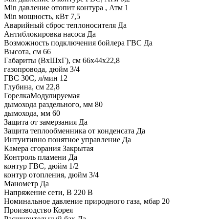
Min давление отопит контура , Атм 1
Min мощность, кВт 7,5
Аварийный сброс теплоносителя Да
Антиблокировка насоса Да
Возможность подключения бойлера ГВС Да
Высота, см 66
Габариты (ВхШхГ), см 66х44х22,8
газопровода, дюйм 3/4
ГВС 30С, л/мин 12
Глубина, см 22,8
ГорелкаМодулируемая
дымохода раздельного, мм 80
дымохода, мм 60
Защита от замерзания Да
Защита теплообменника от конденсата Да
Интуитивно понятное управление Да
Камера сгорания Закрытая
Контроль пламени Да
контур ГВС, дюйм 1/2
контур отопления, дюйм 3/4
Манометр Да
Напряжение сети, В 220 В
Номинальное давление природного газа, мбар 20
Производство Корея
Расширительный бак Да