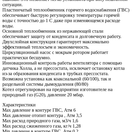
ситуации.
Пластинчатый теплообменник горячего водоснабжения (ГВС)
обеспечивает быструю регулировку температуры горячей
воды с точностью до 1 C даже при изменяющемся расходе
воды.
Основной теплообменник из нержавеющей стали
обеспечивает защиту от конденсата и долговечную работу.
Двухслойная конструкция гарантирует максимально
эффективный теплосъем и экономичность.
Циркуляционный насос с мокрым ротором работает
практически бесшумно.
Инновационный контроль работы вентилятора с помощью
датчика Холла, а не прессостата, исключает остановку котла
из-за образования конденсата в трубках прессостата.
Возможна установка как коаксиальной (60/100), так и
раздельной системы дымоудаления (80/80)
Котел отрегулирован на предприятии изготовителе на
природный газ (G20), давление 20 мбар.
Характеристики
Max давление в контуре ГВС, Атм 6
Max давление отопит контура , Атм 3,5
Max расход природного газа, м3/ч 1,6
Max расход сжиженного газа, кг/ч 1,28
Min давление в контуре ГВС, Атм 0,2