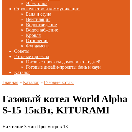
Электрика
Строительство и коммуникации
Баня и сауна
Вентиляция
Водоотведение
Водоснабжение
Кровля
Отопление
Фундамент
Советы
Готовые проекты
Готовые проекты домов и коттеджей
Готовые дизайн-проекты бань и саун
Каталог
Главная
»
Каталог
»
Газовые котлы
Газовый котел World Alpha
S-15 15кВт, KITURAMI
На чтение
3 мин
Просмотров
13