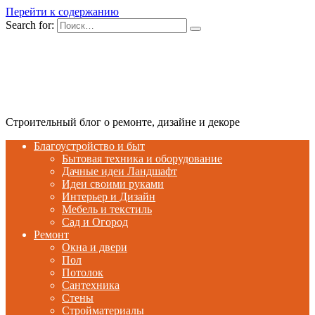
Перейти к содержанию
Search for:
Строительный блог о ремонте, дизайне и декоре
Благоустройство и быт
Бытовая техника и оборудование
Дачные идеи Ландшафт
Идеи своими руками
Интерьер и Дизайн
Мебель и текстиль
Сад и Огород
Ремонт
Окна и двери
Пол
Потолок
Сантехника
Стены
Стройматериалы