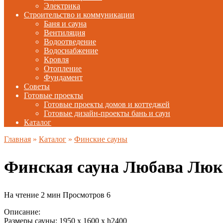
Электрика
Строительство и коммуникации
Баня и сауна
Вентиляция
Водоотведение
Водоснабжение
Кровля
Отопление
Фундамент
Советы
Готовые проекты
Готовые проекты домов и коттеджей
Готовые дизайн-проекты бань и саун
Каталог
Главная
»
Каталог
»
Финские сауны
Финская сауна Любава Люк
На чтение
2 мин
Просмотров
6
Описание:
Размеры сауны: 1950 х 1600 x h2400