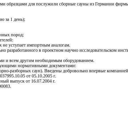
ными образцами для послужили сборные сауны из Германии фир
 за 1 день);
енных пород;
телей:
х не уступает импортным аналогам.
ьно разработанного в проектном научно исследовательском инст
ами и всем другим необходимым оборудованием.
едующими нормативными документами:
борно-разборных саун). Введены добровольно впервые компанией
7995.10.05 от 05.10.2005 г.
ый выпуск от 16.07.2004 г.
0083.