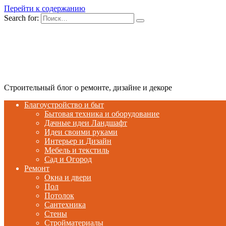
Перейти к содержанию
Search for:
Строительный блог о ремонте, дизайне и декоре
Благоустройство и быт
Бытовая техника и оборудование
Дачные идеи Ландшафт
Идеи своими руками
Интерьер и Дизайн
Мебель и текстиль
Сад и Огород
Ремонт
Окна и двери
Пол
Потолок
Сантехника
Стены
Стройматериалы