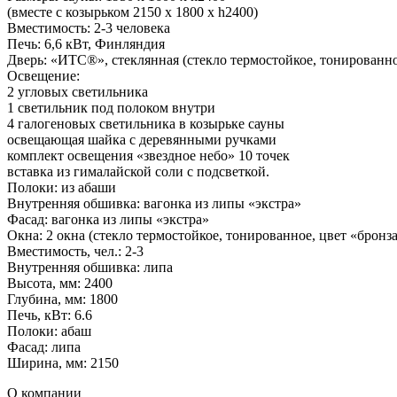
(вместе с козырьком 2150 х 1800 х h2400)
Вместимость: 2-3 человека
Печь: 6,6 кВт, Финляндия
Дверь: «ИТС®», стеклянная (стекло термостойкое, тонированно
Освещение:
2 угловых светильника
1 светильник под полоком внутри
4 галогеновых светильника в козырьке сауны
освещающая шайка с деревянными ручками
комплект освещения «звездное небо» 10 точек
вставка из гималайской соли с подсветкой.
Полоки: из абаши
Внутренняя обшивка: вагонка из липы «экстра»
Фасад: вагонка из липы «экстра»
Окна: 2 окна (стекло термостойкое, тонированное, цвет «бронза
Вместимость, чел.: 2-3
Внутренняя обшивка: липа
Высота, мм: 2400
Глубина, мм: 1800
Печь, кВт: 6.6
Полоки: абаш
Фасад: липа
Ширина, мм: 2150
О компании