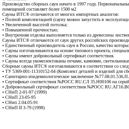
Производство сборных саун начато в 1997 году. Первоначаль
помещений составляет более 1500 м2
Сауны ИТС® отличаются от многих импортных аналогов:
• Полной комплектацией (сауну можно запустить в эксплуатацию
• Увеличенной высотой потолка;
• Повышенной прочностью;
• Внутренняя отделка выполняется только из древесины листв
Сауны ИТС® отличаются от саун других российских производи
• Единственный производитель саун в России, качество которы
• Сауны изготавливаются на основе типового проекта, специал
• Сауны имеют добровольный сертификат соответствия.
• Сауны всегда укомплектованы печами, камнями, светильник
Сборные сауны ИТС® изготавливаются в соответствии со сл
• ТУ 5369-001-11310152-04 (Комплект деталей и изделий для с
• Санитарно-эпидемиологическое заключение №77.08.01.536.П.03
• Сертификат соответствия №РОСС RU.СЛ 35.Н00106 на серийн
• Добровольный сертификат соответствия №РОСС RU.АГ16.В0
• СНиП 2-01-97 (1999)
• СНиП 23-05-95
• СНип 2.04.05-91
• СНиП II 3-79 (1998)