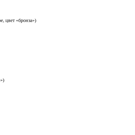
е, цвет «бронза»)
»)