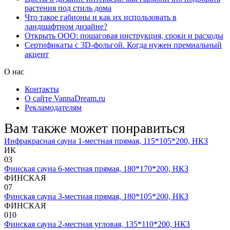
растения под стиль дома
Что такое габионы и как их использовать в
ландшафтном дизайне?
Открыть ООО: пошаговая инструкция, сроки и расходы
Сертификаты с 3D-фольгой. Когда нужен премиальный
акцент
О нас
Контакты
О сайте VannaDream.ru
Рекламодателям
Вам также может понравиться
Инфракрасная сауна 1-местная прямая, 115*105*200, НКЗ
ИК
0
3
Финская сауна 6-местная прямая, 180*170*200, НКЗ
ФИНСКАЯ
0
7
Финская сауна 3-местная прямая, 180*105*200, НКЗ
ФИНСКАЯ
0
10
Финская сауна 2-местная угловая, 135*110*200, НКЗ