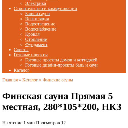
Электрика
Строительство и коммуникации
Баня и сауна
Вентиляция
Водоотведение
Водоснабжение
Кровля
Отопление
Фундамент
Советы
Готовые проекты
Готовые проекты домов и коттеджей
Готовые дизайн-проекты бань и саун
Каталог
Главная
»
Каталог
»
Финские сауны
Финская сауна Прямая 5
местная, 280*105*200, НКЗ
На чтение
1 мин
Просмотров
12