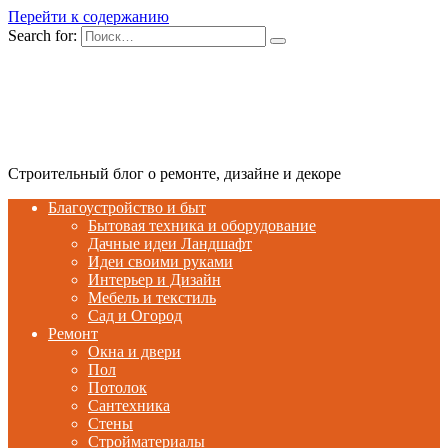
Перейти к содержанию
Search for:
Строительный блог о ремонте, дизайне и декоре
Благоустройство и быт
Бытовая техника и оборудование
Дачные идеи Ландшафт
Идеи своими руками
Интерьер и Дизайн
Мебель и текстиль
Сад и Огород
Ремонт
Окна и двери
Пол
Потолок
Сантехника
Стены
Стройматериалы