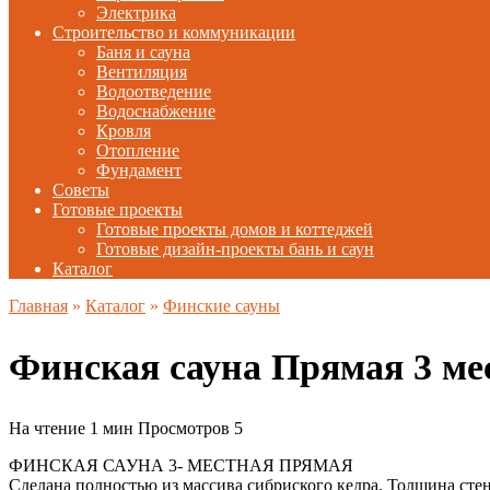
Электрика
Строительство и коммуникации
Баня и сауна
Вентиляция
Водоотведение
Водоснабжение
Кровля
Отопление
Фундамент
Советы
Готовые проекты
Готовые проекты домов и коттеджей
Готовые дизайн-проекты бань и саун
Каталог
Главная
»
Каталог
»
Финские сауны
Финская сауна Прямая 3 ме
На чтение
1 мин
Просмотров
5
ФИНСКАЯ САУНА 3- МЕСТНАЯ ПРЯМАЯ
Сделана полностью из массива сибриского кедра. Толщина стен