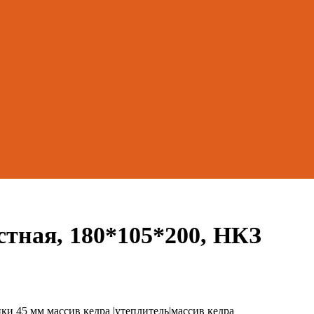
стная, 180*105*200, НКЗ
ки 45 мм массив кедра |утеплитель|массив кедра