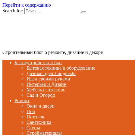
Перейти к содержанию
Search for:
Строительный блог о ремонте, дизайне и декоре
Благоустройство и быт
Бытовая техника и оборудование
Дачные идеи Ландшафт
Идеи своими руками
Интерьер и Дизайн
Мебель и текстиль
Сад и Огород
Ремонт
Окна и двери
Пол
Потолок
Сантехника
Стены
Стройматериалы