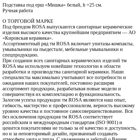
Подставка под ерш «Мишка» белый, h =25 см.
Ручная работа
О ТОРГОВОЙ МАРКЕ
Под брендом ROSA выпускаются санитарные керамические
изделия высокого качества крупнейшим предприятием — АО
«Кировская керамика».
Ассортиментный ряд тм ROSA включает унитазы-компакты,
умывальники на пьедестале, мебельные умывальники и
спецпродукцию.
При создании всех санитарных керамических изделий тм
ROSA мы используем новейшие технологии в области
разработки и производства санитарной керамики. Наши
специалисты максимально учитывают все потребности и
ожидания наших покупателей, постоянно расширяя
ассортимент продукции, разрабатывая новые модели и
совершенствуя их комплектацию и функциональность.
Залогом успеха продукции тм ROSA являются наш опыт,
гибкость, мастерство и профессионализм, верность высокому
уровню качества и постоянное самосовершенствование. Вся
без исключения продукция тм ROSA соответствует
российским и международным стандартам (ISO 9001) и
ценится покупателями не только за её качество и доступность,
но и за неповторимый дизайн, призванный создавать
атмосферу уюта и тепла. С уважением и заботой о Вашем