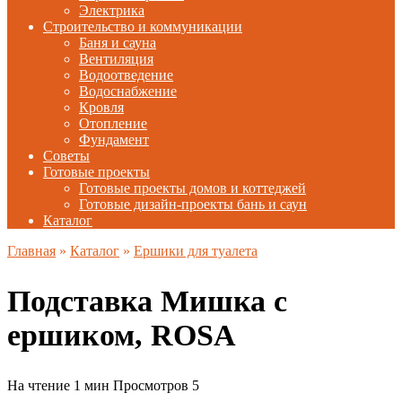
Электрика
Строительство и коммуникации
Баня и сауна
Вентиляция
Водоотведение
Водоснабжение
Кровля
Отопление
Фундамент
Советы
Готовые проекты
Готовые проекты домов и коттеджей
Готовые дизайн-проекты бань и саун
Каталог
Главная
»
Каталог
»
Ершики для туалета
Подставка Мишка с
ершиком, ROSA
На чтение
1 мин
Просмотров
5