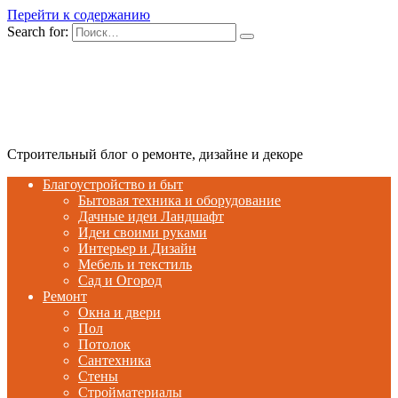
Перейти к содержанию
Search for:
Строительный блог о ремонте, дизайне и декоре
Благоустройство и быт
Бытовая техника и оборудование
Дачные идеи Ландшафт
Идеи своими руками
Интерьер и Дизайн
Мебель и текстиль
Сад и Огород
Ремонт
Окна и двери
Пол
Потолок
Сантехника
Стены
Стройматериалы