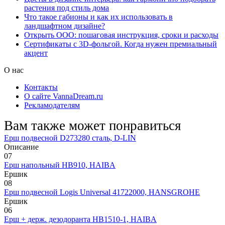
растения под стиль дома
Что такое габионы и как их использовать в
ландшафтном дизайне?
Открыть ООО: пошаговая инструкция, сроки и расходы
Сертификаты с 3D-фольгой. Когда нужен премиальный
акцент
О нас
Контакты
О сайте VannaDream.ru
Рекламодателям
Вам также может понравиться
Ерш подвесной D273280 сталь, D-LIN
Описание
0
7
Ерш напольный HB910, HAIBA
Ершик
0
8
Ерш подвесной Logis Universal 41722000, HANSGROHE
Ершик
0
6
Ерш + держ. дезодоранта HB1510-1, HAIBA