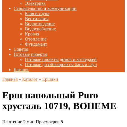
Электрика
Строительство и коммуникации
Баня и сауна
Вентиляция
Водоотведение
Водоснабжение
Кровля
Отопление
Фундамент
Советы
Готовые проекты
Готовые проекты домов и коттеджей
Готовые дизайн-проекты бань и саун
Каталог
Главная
»
Каталог
»
Ершики
Ерш напольный Puro
хрусталь 10719, BOHEME
На чтение
2 мин
Просмотров
5