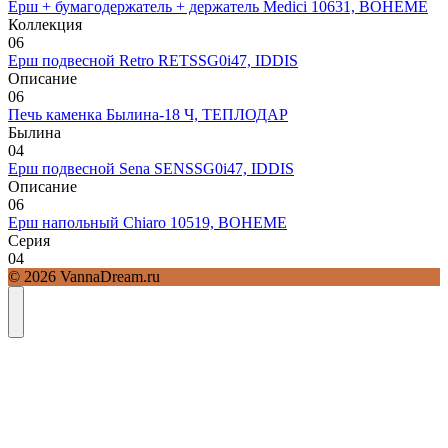
Ерш + бумагодержатель + держатель Medici 10631, BOHEME
Коллекция
0
6
Ерш подвесной Retro RETSSG0i47, IDDIS
Описание
0
6
Печь каменка Былина-18 Ч, ТЕПЛОДАР
Былина
0
4
Ерш подвесной Sena SENSSG0i47, IDDIS
Описание
0
6
Ерш напольный Chiaro 10519, BOHEME
Серия
0
4
© 2026 VannaDream.ru