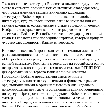
Эксклюзивные аксессуары Boheme занимают лидирующее
место в сегменте премиальной сантехники благодаря тому,
что представленные вашему вниманию коллекции
аксессуаров Boheme органично вписываются в любые
интерьеры, будь то классические ванные комнаты или же
ванные комнаты, оформленные в стиле ар-деко или модерн.
Выбрав для оформления ваших интерьеров элитные
аксессуары Boheme, Вы поймете, что аксессуары для ванной
комнаты являются тем последним штрихом, который придает
чувство завершенности Вашим интерьерам.
Boheme – известный производитель сантехники для ванной
располагающийся в Италии. Слоган компании Boheme —
«Idee per bagno» переводится с итальянского как «Идеи для
ванной комнаты». Компания предлагает на российском рынке
не просто эксклюзивную сантехнику, а готовые РЕШЕНИЯ
для оформления интерьера Вашей ванной комнаты.
Продукция Boheme представлена смесителями и
аксессуарами, полотенцесушителями и фаянсом, зеркалами и
бра, выполненными в оригинальном дизайне, идеально
дополняющими друг друг и создающими единую концепцию
интерьера. При производстве продукции Boheme итальянские
мастера используют только эксклюзивные материалы:
позолоту 24Карат, чистейший горный хрусталь, кристаллы
Swarovski®, декорированную керамику ручной работы,