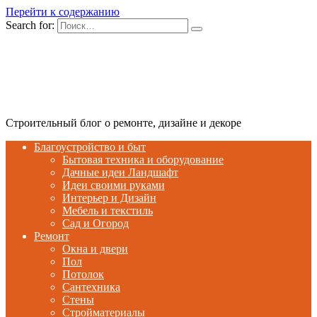
Перейти к содержанию
Search for:
Строительный блог о ремонте, дизайне и декоре
Благоустройство и быт
Бытовая техника и оборудование
Дачные идеи Ландшафт
Идеи своими руками
Интерьер и Дизайн
Мебель и текстиль
Сад и Огород
Ремонт
Окна и двери
Пол
Потолок
Сантехника
Стены
Стройматериалы