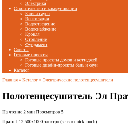
Электрика
Строительство и коммуникации
Баня и сауна
Вентиляция
Водоотведение
Водоснабжение
Кровля
Отопление
Фундамент
Советы
Готовые проекты
Готовые проекты домов и коттеджей
Готовые дизайн-проекты бань и саун
Каталог
Главная
»
Каталог
»
Электрические полотенцесушители
Полотенцесушитель Эл Пра
На чтение
2 мин
Просмотров
5
Прато П12 500х1000 электро (sensor quick touch)