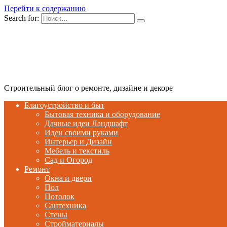
Перейти к содержанию
Search for:
Строительный блог о ремонте, дизайне и декоре
Благоустройство и быт
Бытовая техника и оборудование
Дачные идеи Ландшафт
Идеи своими руками
Интерьер и Дизайн
Мебель и текстиль
Сад и Огород
Ремонт
Окна и двери
Пол
Потолок
Сантехника
Стены
Стройматериалы