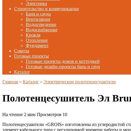
Электрика
Строительство и коммуникации
Баня и сауна
Вентиляция
Водоотведение
Водоснабжение
Кровля
Отопление
Фундамент
Советы
Готовые проекты
Готовые проекты домов и коттеджей
Готовые дизайн-проекты бань и саун
Каталог
Главная
»
Каталог
»
Электрические полотенцесушители
Полотенцесушитель Эл Brun
На чтение
2 мин
Просмотров
10
Полотенцесушители «GROIS» изготовлены из углеродистой ста
элемент кабельного типа с регулировкой времени работы и мо