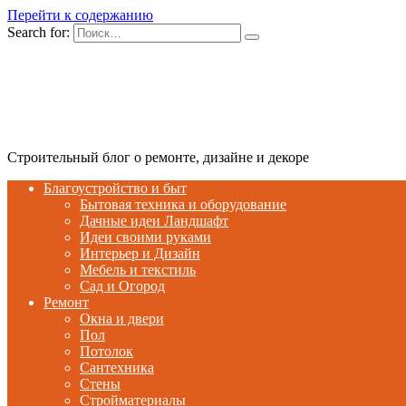
Перейти к содержанию
Search for:
Строительный блог о ремонте, дизайне и декоре
Благоустройство и быт
Бытовая техника и оборудование
Дачные идеи Ландшафт
Идеи своими руками
Интерьер и Дизайн
Мебель и текстиль
Сад и Огород
Ремонт
Окна и двери
Пол
Потолок
Сантехника
Стены
Стройматериалы