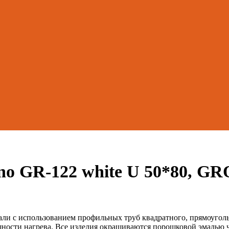
o GR-122 white U 50*80, GR
ли с использованием профильных труб квадратного, прямоуголь
щности нагрева. Все изделия окрашиваются порошковой эмалью ч